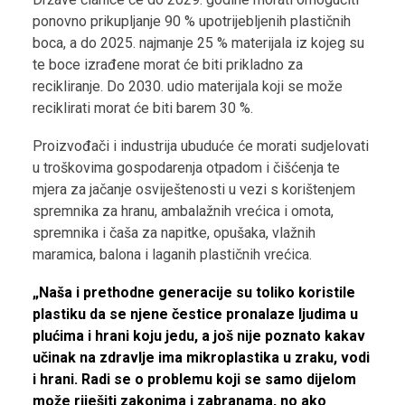
ponovno prikupljanje 90 % upotrijebljenih plastičnih
boca, a do 2025. najmanje 25 % materijala iz kojeg su
te boce izrađene morat će biti prikladno za
recikliranje. Do 2030. udio materijala koji se može
reciklirati morat će biti barem 30 %.
Proizvođači i industrija ubuduće će morati sudjelovati
u troškovima gospodarenja otpadom i čišćenja te
mjera za jačanje osviještenosti u vezi s korištenjem
spremnika za hranu, ambalažnih vrećica i omota,
spremnika i čaša za napitke, opušaka, vlažnih
maramica, balona i laganih plastičnih vrećica.
„Naša i prethodne generacije su toliko koristile
plastiku da se njene čestice pronalaze ljudima u
plućima i hrani koju jedu, a još nije poznato kakav
učinak na zdravlje ima mikroplastika u zraku, vodi
i hrani. Radi se o problemu koji se samo dijelom
može riješiti zakonima i zabranama, no ako