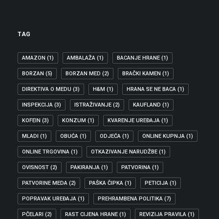
TAG
AMAZON
(1)
AMBALAŽA
(1)
BACANJE HRANE
(1)
BORZAN
(5)
BORZAN MED
(2)
BRAČKI KAMEN
(1)
DIREKTIVA O MEDU
(3)
H&M
(1)
HRANA SE NE BACA
(1)
INSPEKCIJA
(3)
ISTRAŽIVANJE
(2)
KAUFLAND
(1)
KOFEIN
(3)
KONZUM
(1)
KVARENJE UREĐAJA
(1)
MLADI
(1)
OBUĆA
(1)
ODJEĆA
(1)
ONLINE KUPNJA
(1)
ONLINE TRGOVINA
(1)
OTKAZIVANJE NARUDŽBE
(1)
OVISNOST
(2)
PAKIRANJA
(1)
PATVORINA
(1)
PATVORINE MEDA
(2)
PAŠKA ČIPKA
(1)
PETICIJA
(1)
POPRAVAK UREĐAJA
(1)
PREHRAMBENA POLITIKA
(7)
PČELARI
(2)
RAST CIJENA HRANE
(1)
REVIZIJA PRAVILA
(1)