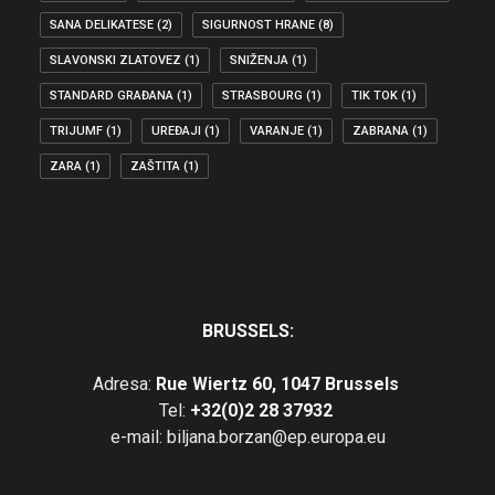
SANA DELIKATESE
(2)
SIGURNOST HRANE
(8)
SLAVONSKI ZLATOVEZ
(1)
SNIŽENJA
(1)
STANDARD GRAĐANA
(1)
STRASBOURG
(1)
TIK TOK
(1)
TRIJUMF
(1)
UREĐAJI
(1)
VARANJE
(1)
ZABRANA
(1)
ZARA
(1)
ZAŠTITA
(1)
BRUSSELS:
Adresa:
Rue Wiertz 60, 1047 Brussels
Tel:
+32(0)2 28 37932
e-mail: biljana.borzan@ep.europa.eu