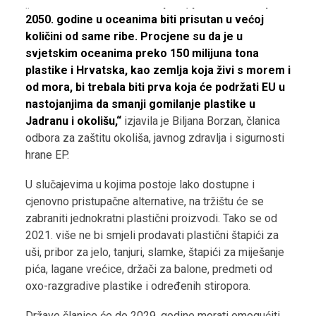
„Ako nastavimo ovim tempom, plastični će otpad
2050. godine u oceanima biti prisutan u većoj
količini od same ribe. Procjene su da je u
svjetskim oceanima preko 150 milijuna tona
plastike i Hrvatska, kao zemlja koja živi s morem i
od mora, bi trebala biti prva koja će podržati EU u
nastojanjima da smanji gomilanje plastike u
Jadranu i okolišu,“
izjavila je Biljana Borzan, članica
odbora za zaštitu okoliša, javnog zdravlja i sigurnosti
hrane EP.
U slučajevima u kojima postoje lako dostupne i
cjenovno pristupačne alternative, na tržištu će se
zabraniti jednokratni plastični proizvodi. Tako se od
2021. više ne bi smjeli prodavati plastični štapići za
uši, pribor za jelo, tanjuri, slamke, štapići za miješanje
pića, lagane vrećice, držači za balone, predmeti od
oxo-razgradive plastike i određenih stiropora.
Države članice će do 2029. godine morati omogućiti