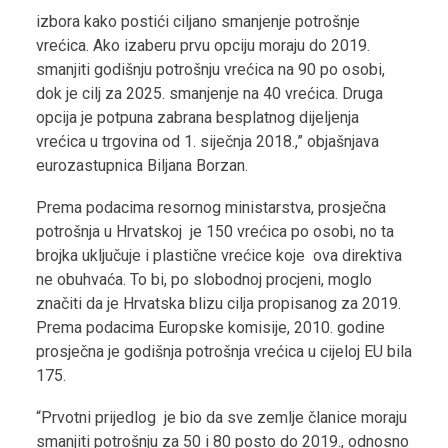
izbora kako postići ciljano smanjenje potrošnje
vrećica. Ako izaberu prvu opciju moraju do 2019.
smanjiti godišnju potrošnju vrećica na 90 po osobi,
dok je cilj za 2025. smanjenje na 40 vrećica. Druga
opcija je potpuna zabrana besplatnog dijeljenja
vrećica u trgovina od 1. siječnja 2018.,” objašnjava
eurozastupnica Biljana Borzan.
Prema podacima resornog ministarstva, prosječna
potrošnja u Hrvatskoj je 150 vrećica po osobi, no ta
brojka uključuje i plastične vrećice koje ova direktiva
ne obuhvaća. To bi, po slobodnoj procjeni, moglo
značiti da je Hrvatska blizu cilja propisanog za 2019.
Prema podacima Europske komisije, 2010. godine
prosječna je godišnja potrošnja vrećica u cijeloj EU bila
175.
“Prvotni prijedlog je bio da sve zemlje članice moraju
smanjiti potrošnju za 50 i 80 posto do 2019., odnosno