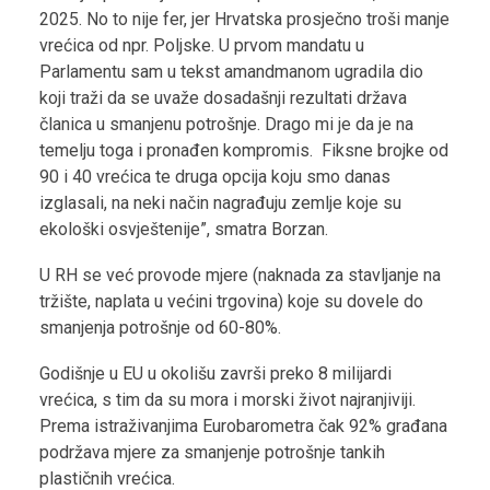
2025. No to nije fer, jer Hrvatska prosječno troši manje
vrećica od npr. Poljske. U prvom mandatu u
Parlamentu sam u tekst amandmanom ugradila dio
koji traži da se uvaže dosadašnji rezultati država
članica u smanjenu potrošnje. Drago mi je da je na
temelju toga i pronađen kompromis. Fiksne brojke od
90 i 40 vrećica te druga opcija koju smo danas
izglasali, na neki način nagrađuju zemlje koje su
ekološki osvještenije”, smatra Borzan.
U RH se već provode mjere (naknada za stavljanje na
tržište, naplata u većini trgovina) koje su dovele do
smanjenja potrošnje od 60-80%.
Godišnje u EU u okolišu završi preko 8 milijardi
vrećica, s tim da su mora i morski život najranjiviji.
Prema istraživanjima Eurobarometra čak 92% građana
podržava mjere za smanjenje potrošnje tankih
plastičnih vrećica.