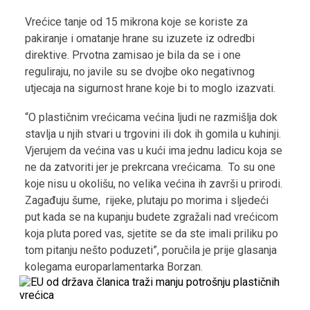
Vrećice tanje od 15 mikrona koje se koriste za
pakiranje i omatanje hrane su izuzete iz odredbi
direktive. Prvotna zamisao je bila da se i one
reguliraju, no javile su se dvojbe oko negativnog
utjecaja na sigurnost hrane koje bi to moglo izazvati.
“O plastičnim vrećicama većina ljudi ne razmišlja dok
stavlja u njih stvari u trgovini ili dok ih gomila u kuhinji.
Vjerujem da većina vas u kući ima jednu ladicu koja se
ne da zatvoriti jer je prekrcana vrećicama. To su one
koje nisu u okolišu, no velika većina ih završi u prirodi.
Zagađuju šume, rijeke, plutaju po morima i sljedeći
put kada se na kupanju budete zgražali nad vrećicom
koja pluta pored vas, sjetite se da ste imali priliku po
tom pitanju nešto poduzeti”, poručila je prije glasanja
kolegama europarlamentarka Borzan.