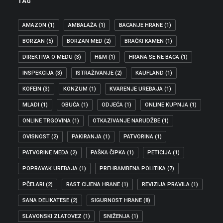
TAG
AMAZON
(1)
AMBALAŽA
(1)
BACANJE HRANE
(1)
BORZAN
(5)
BORZAN MED
(2)
BRAČKI KAMEN
(1)
DIREKTIVA O MEDU
(3)
H&M
(1)
HRANA SE NE BACA
(1)
INSPEKCIJA
(3)
ISTRAŽIVANJE
(2)
KAUFLAND
(1)
KOFEIN
(3)
KONZUM
(1)
KVARENJE UREĐAJA
(1)
MLADI
(1)
OBUĆA
(1)
ODJEĆA
(1)
ONLINE KUPNJA
(1)
ONLINE TRGOVINA
(1)
OTKAZIVANJE NARUDŽBE
(1)
OVISNOST
(2)
PAKIRANJA
(1)
PATVORINA
(1)
PATVORINE MEDA
(2)
PAŠKA ČIPKA
(1)
PETICIJA
(1)
POPRAVAK UREĐAJA
(1)
PREHRAMBENA POLITIKA
(7)
PČELARI
(2)
RAST CIJENA HRANE
(1)
REVIZIJA PRAVILA
(1)
SANA DELIKATESE
(2)
SIGURNOST HRANE
(8)
SLAVONSKI ZLATOVEZ
(1)
SNIŽENJA
(1)