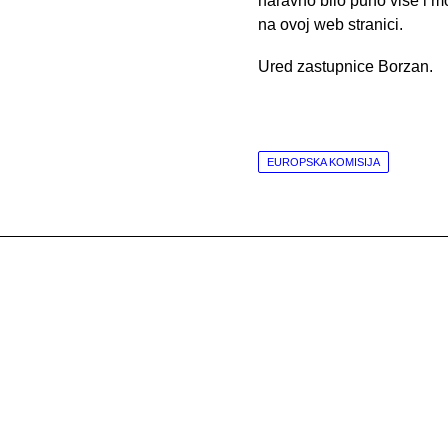
naravno bilo puno više i m
na ovoj web stranici.
Ured zastupnice Borzan.
EUROPSKA KOMISIJA