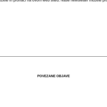
ožete ih pronaći na ovom web siteu. Naše newsletter možete pron
POVEZANE OBJAVE