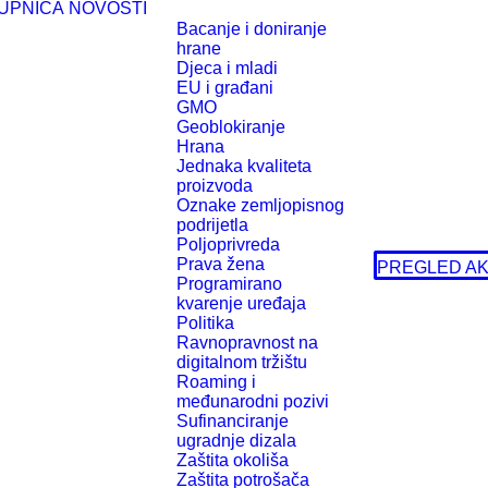
UPNICA
NOVOSTI
Bacanje i doniranje
hrane
Djeca i mladi
EU i građani
GMO
Geoblokiranje
Hrana
Jednaka kvaliteta
proizvoda
Oznake zemljopisnog
podrijetla
Poljoprivreda
Prava žena
PREGLED AK
Programirano
kvarenje uređaja
Politika
Ravnopravnost na
digitalnom tržištu
Roaming i
međunarodni pozivi
Sufinanciranje
ugradnje dizala
Zaštita okoliša
Zaštita potrošača