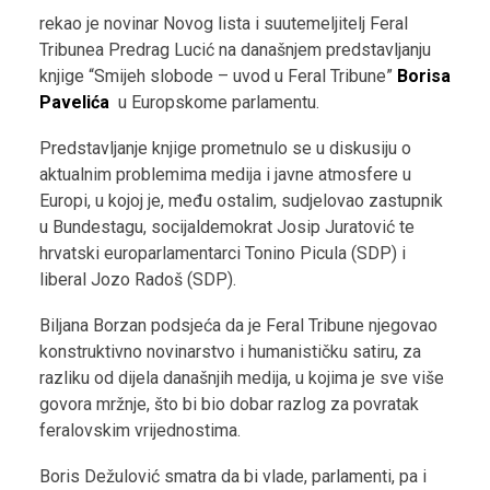
rekao je novinar Novog lista i suutemeljitelj Feral
Tribunea Predrag Lucić na današnjem predstavljanju
knjige “Smijeh slobode – uvod u Feral Tribune”
Borisa
Pavelića
u Europskome parlamentu.
Predstavljanje knjige prometnulo se u diskusiju o
aktualnim problemima medija i javne atmosfere u
Europi, u kojoj je, među ostalim, sudjelovao zastupnik
u Bundestagu, socijaldemokrat Josip Juratović te
hrvatski europarlamentarci Tonino Picula (SDP) i
liberal Jozo Radoš (SDP).
Biljana Borzan podsjeća da je Feral Tribune njegovao
konstruktivno novinarstvo i humanističku satiru, za
razliku od dijela današnjih medija, u kojima je sve više
govora mržnje, što bi bio dobar razlog za povratak
feralovskim vrijednostima.
Boris Dežulović smatra da bi vlade, parlamenti, pa i