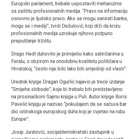
Europski parlament, trebale uspostaviti mehanizme
za zaštitu profesionalnih medija. “Pravo na informaciju
osnovno je ljudsko pravo. Ako se mogu sanirati banke,
mogu se i mediji”, tvrdi Dežulović, koji drži da krizu
profesionalnih medija uzrokuje njihovo potpuno
prepuštanje tržištu.
Drago Hedl duhovito je primijetio kako satiričarima u
Feralu, s obzirom na onodobnu kvalitetu političara u
Hrvatskoj, “često nije bilo lako biti smješniji od vlasti”.
Urednik knjige Dragan Ogurlić najavio je treće izdanje
“Smijeha slobode”, koje bi trebalo biti predstavljeno
na prosinačkom Sajmu knjiga u Puli. Autor knjige Boris
Pavelić knjigu je nazvao “pokušajem da se sačuva bar
dio istinskoga europskog duha koji je cvjetao na rubu
Europe”.
Josip Juratović, socijaldemokratski zastupnik u