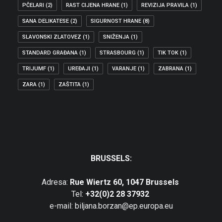
PČELARI
(2)
RAST CIJENA HRANE
(1)
REVIZIJA PRAVILA
(1)
SANA DELIKATESE
(2)
SIGURNOST HRANE
(8)
SLAVONSKI ZLATOVEZ
(1)
SNIŽENJA
(1)
STANDARD GRAĐANA
(1)
STRASBOURG
(1)
TIK TOK
(1)
TRIJUMF
(1)
UREĐAJI
(1)
VARANJE
(1)
ZABRANA
(1)
ZARA
(1)
ZAŠTITA
(1)
BRUSSELS:
Adresa:
Rue Wiertz 60, 1047 Brussels
Tel:
+32(0)2 28 37932
e-mail: biljana.borzan@ep.europa.eu