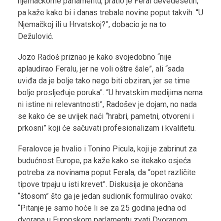
njemačkome parlamentu, pratio je Feral devedesetih,
pa kaže kako bi i danas trebale novine poput takvih. “U
Njemačkoj ili u Hrvatskoj?”, dobacio je na to
Dežulović.
Jozo Radoš priznao je kako svojedobno “nije
aplaudirao Feralu, jer ne voli oštre šale”, ali “sada
uviđa da je bolje tako nego biti obziran, jer se time
bolje prosljeđuje poruka”. “U hrvatskim medijima nema
ni istine ni relevantnosti”, Radošev je dojam, no nada
se kako će se uvijek naći “hrabri, pametni, otvoreni i
prkosni” koji će sačuvati profesionalizam i kvalitetu.
Feralovce je hvalio i Tonino Picula, koji je zabrinut za
budućnost Europe, pa kaže kako se itekako osjeća
potreba za novinama poput Ferala, da “opet različite
tipove trpaju u isti krevet”. Diskusija je okončana
“štosom” što ga je jedan sudionik formulirao ovako:
“Pitanje je samo hoće li se za 25 godina jedna od
dvorana u Europskom parlamentu zvati Dvoranom