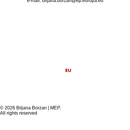
e-mail: biljana.borzan@ep.europa.eu
Moj posao je da
EU
radi za ljude.
© 2026 Biljana Borzan | MEP.
All rights reserved