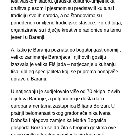
festivalskom šatoru, gradska kulturno-umjetnička
društva plesom i pjesmom su predstavili kulturu i
tradiciju svojih naroda, a na štandovima su
ponuđene i omiljene tradicijske slastice. Pored toga,
organizirane su i dječje kreativne radionice na temu
jeseni u Baranji.
A, kako je Baranja poznata po bogatoj gastronomiji,
veliko zanimanje Baranjaca i njihovih gostiju
izazvala je velika Fišijada – natjecanje u kuhanju
fiša, ribljeg specijaliteta koji se priprema ponajviše
upravo u Baranji.
U natjecanju je sudjelovalo više od 70 ekipa iz svih
dijelova Baranje, a potporu im je došla dati i
europarlamentarna zastupnica Biljana Borzan. U
pratnji belomanastirskog gradonačelnika Ivana
Doboša i njegova zamjenika Marka Bogatića,
gospođa Borzan se družila s brojnim gostima ove
prave multikulturalne manifestacije koja već