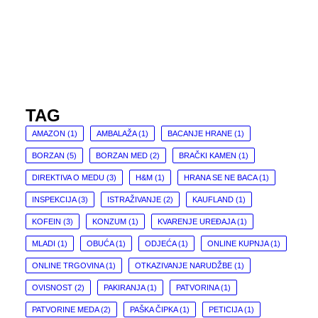
TAG
AMAZON
(1)
AMBALAŽA
(1)
BACANJE HRANE
(1)
BORZAN
(5)
BORZAN MED
(2)
BRAČKI KAMEN
(1)
DIREKTIVA O MEDU
(3)
H&M
(1)
HRANA SE NE BACA
(1)
INSPEKCIJA
(3)
ISTRAŽIVANJE
(2)
KAUFLAND
(1)
KOFEIN
(3)
KONZUM
(1)
KVARENJE UREĐAJA
(1)
MLADI
(1)
OBUĆA
(1)
ODJEĆA
(1)
ONLINE KUPNJA
(1)
ONLINE TRGOVINA
(1)
OTKAZIVANJE NARUDŽBE
(1)
OVISNOST
(2)
PAKIRANJA
(1)
PATVORINA
(1)
PATVORINE MEDA
(2)
PAŠKA ČIPKA
(1)
PETICIJA
(1)