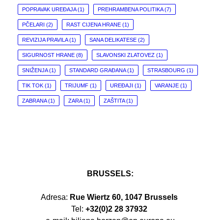
POPRAVAK UREĐAJA
(1)
PREHRAMBENA POLITIKA
(7)
PČELARI
(2)
RAST CIJENA HRANE
(1)
REVIZIJA PRAVILA
(1)
SANA DELIKATESE
(2)
SIGURNOST HRANE
(8)
SLAVONSKI ZLATOVEZ
(1)
SNIŽENJA
(1)
STANDARD GRAĐANA
(1)
STRASBOURG
(1)
TIK TOK
(1)
TRIJUMF
(1)
UREĐAJI
(1)
VARANJE
(1)
ZABRANA
(1)
ZARA
(1)
ZAŠTITA
(1)
BRUSSELS:
Adresa:
Rue Wiertz 60, 1047 Brussels
Tel:
+32(0)2 28 37932