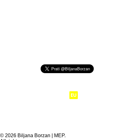
Moj posao je da
EU
radi za ljude.
© 2026 Biljana Borzan | MEP.