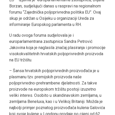
Borzan, sudjelujući danas u raspravi na regionalnom
forumu “Zajednička poljoprivredna politika EU”. Ovaj
skup je održan u Osijeku u organizaciji Ureda za
informiranje Europskog parlamenta u RH.
U radu ovoga foruma sudjelovala je i
europarlamentrana zastupnica Sandra Petrović
Jakovina koja je naglasila značaj plasiranja i promocije
visokokvalitetnih hrvatskih poljoprivrednih proizvoda
na EU tržištu.
– Šansa hrvatskih poljoprivrednih proizvođača je u
plasmanu tzv. premijskih proizvoda naše
poljoprivredno-prehrambene djelatnosti. Za takve
proizvode na europskom tržištu postoji izuzetno
veliki interes. Osobito u skandinavskim zemljama, u
zemljama Beneluxa, kao i u Velikoj Britaniji. Možda je
najbolji primjer poznatog proizvođača kulena Galovića
koji svoje kulene u Londonu prodaje po cijeni od 62