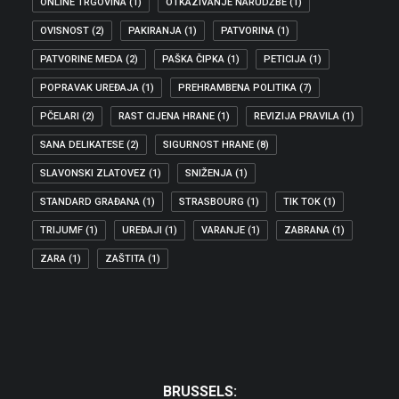
ONLINE TRGOVINA
(1)
OTKAZIVANJE NARUDŽBE
(1)
OVISNOST
(2)
PAKIRANJA
(1)
PATVORINA
(1)
PATVORINE MEDA
(2)
PAŠKA ČIPKA
(1)
PETICIJA
(1)
POPRAVAK UREĐAJA
(1)
PREHRAMBENA POLITIKA
(7)
PČELARI
(2)
RAST CIJENA HRANE
(1)
REVIZIJA PRAVILA
(1)
SANA DELIKATESE
(2)
SIGURNOST HRANE
(8)
SLAVONSKI ZLATOVEZ
(1)
SNIŽENJA
(1)
STANDARD GRAĐANA
(1)
STRASBOURG
(1)
TIK TOK
(1)
TRIJUMF
(1)
UREĐAJI
(1)
VARANJE
(1)
ZABRANA
(1)
ZARA
(1)
ZAŠTITA
(1)
BRUSSELS: