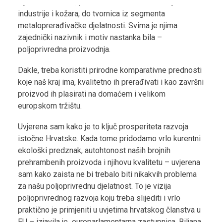
uljara i slično. Pa, preko tvornica drvne i kemijske
industrije i kožara, do tvornica iz segmenta
metaloprerađivačke djelatnosti. Svima je njima
zajednički nazivnik i motiv nastanka bila –
poljoprivredna proizvodnja.
Dakle, treba koristiti prirodne komparativne prednosti
koje naš kraj ima, kvalitetno ih prerađivati i kao završni
proizvod ih plasirati na domaćem i velikom
europskom tržištu.
Uvjerena sam kako je to ključ prosperiteta razvoja
istočne Hrvatske. Kada tome pridodamo vrlo kurentni
ekološki predznak, autohtonost naših brojnih
prehrambenih proizvoda i njihovu kvalitetu – uvjerena
sam kako zaista ne bi trebalo biti nikakvih problema
za našu poljoprivrednu djelatnost. To je vizija
poljoprivrednog razvoja koju treba slijediti i vrlo
praktično je primjeniti u uvjetima hrvatskog članstva u
EU – izjavila je europarlamentarna zastupnica, Biljana