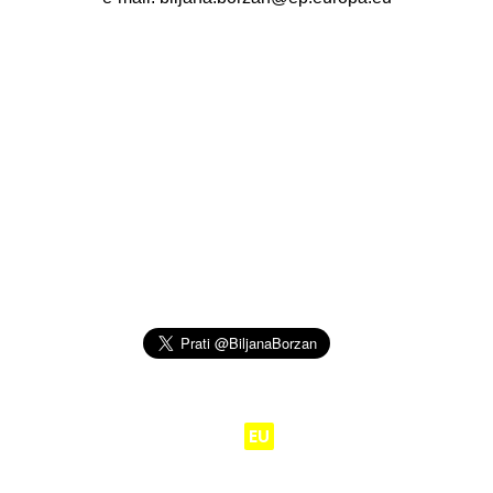
Moj posao je da
EU
radi za ljude.