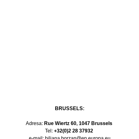
Danas je na Odboru za okoliš, javno
zdravstvo i sigurnost hrane Europskog
parlamenta velikom većinom…
BRUSSELS:
Adresa:
Rue Wiertz 60, 1047 Brussels
Tel:
+32(0)2 28 37932
e-mail: biljana.borzan@ep.europa.eu