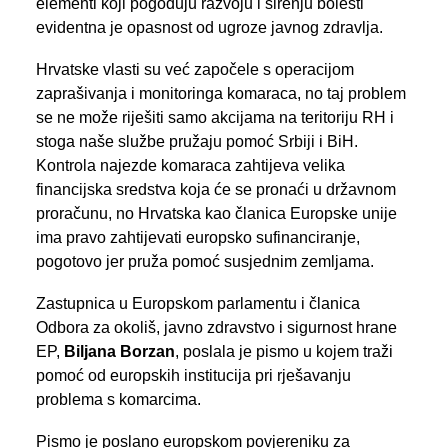
elementi koji pogoduju razvoju i širenju bolesti
evidentna je opasnost od ugroze javnog zdravlja.
Hrvatske vlasti su već započele s operacijom
zaprašivanja i monitoringa komaraca, no taj problem
se ne može riješiti samo akcijama na teritoriju RH i
stoga naše službe pružaju pomoć Srbiji i BiH.
Kontrola najezde komaraca zahtijeva velika
financijska sredstva koja će se pronaći u državnom
proračunu, no Hrvatska kao članica Europske unije
ima pravo zahtijevati europsko sufinanciranje,
pogotovo jer pruža pomoć susjednim zemljama.
Zastupnica u Europskom parlamentu i članica
Odbora za okoliš, javno zdravstvo i sigurnost hrane
EP,
Biljana Borzan
, poslala je pismo u kojem traži
pomoć od europskih institucija pri rješavanju
problema s komarcima.
Pismo je poslano europskom povjereniku za