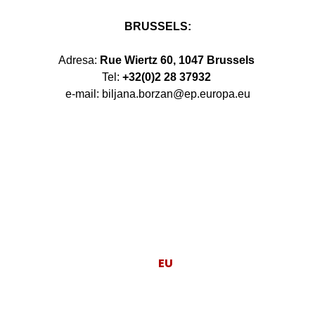
BRUSSELS:
Adresa:
Rue Wiertz 60, 1047 Brussels
Tel:
+32(0)2 28 37932
e-mail: biljana.borzan@ep.europa.eu
Moj posao je da
EU
radi za ljude.