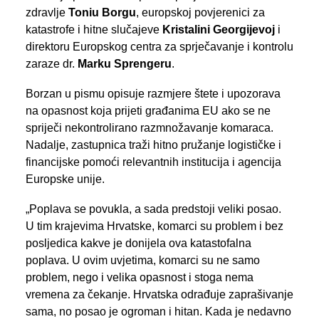
zdravlje
Toniu Borgu
, europskoj povjerenici za
katastrofe i hitne slučajeve
Kristalini Georgijevoj
i
direktoru Europskog centra za sprječavanje i kontrolu
zaraze dr.
Marku Sprengeru
.
Borzan u pismu opisuje razmjere štete i upozorava
na opasnost koja prijeti građanima EU ako se ne
spriječi nekontrolirano razmnožavanje komaraca.
Nadalje, zastupnica traži hitno pružanje logističke i
financijske pomoći relevantnih institucija i agencija
Europske unije.
„Poplava se povukla, a sada predstoji veliki posao.
U tim krajevima Hrvatske, komarci su problem i bez
posljedica kakve je donijela ova katastofalna
poplava. U ovim uvjetima, komarci su ne samo
problem, nego i velika opasnost i stoga nema
vremena za čekanje. Hrvatska odrađuje zaprašivanje
sama, no posao je ogroman i hitan. Kada je nedavno