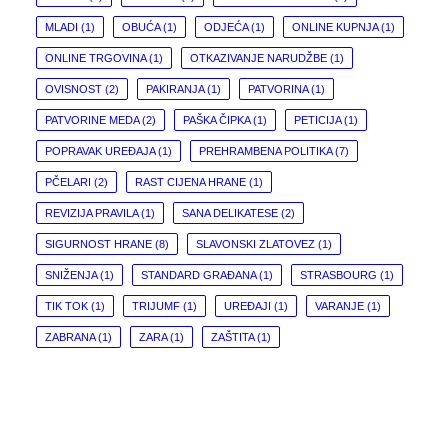
MLADI
(1)
OBUĆA
(1)
ODJEĆA
(1)
ONLINE KUPNJA
(1)
ONLINE TRGOVINA
(1)
OTKAZIVANJE NARUDŽBE
(1)
OVISNOST
(2)
PAKIRANJA
(1)
PATVORINA
(1)
PATVORINE MEDA
(2)
PAŠKA ČIPKA
(1)
PETICIJA
(1)
POPRAVAK UREĐAJA
(1)
PREHRAMBENA POLITIKA
(7)
PČELARI
(2)
RAST CIJENA HRANE
(1)
REVIZIJA PRAVILA
(1)
SANA DELIKATESE
(2)
SIGURNOST HRANE
(8)
SLAVONSKI ZLATOVEZ
(1)
SNIŽENJA
(1)
STANDARD GRAĐANA
(1)
STRASBOURG
(1)
TIK TOK
(1)
TRIJUMF
(1)
UREĐAJI
(1)
VARANJE
(1)
ZABRANA
(1)
ZARA
(1)
ZAŠTITA
(1)