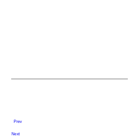
telefonskih…
ROAMING I MEĐUNARODNI POZIVI
Prev
Next