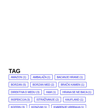
TAG
AMAZON
(1)
AMBALAŽA
(1)
BACANJE HRANE
(1)
BORZAN
(5)
BORZAN MED
(2)
BRAČKI KAMEN
(1)
DIREKTIVA O MEDU
(3)
H&M
(1)
HRANA SE NE BACA
(1)
INSPEKCIJA
(3)
ISTRAŽIVANJE
(2)
KAUFLAND
(1)
KOFEIN
(3)
KONZUM
(1)
KVARENJE UREĐAJA
(1)