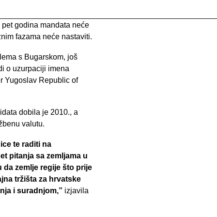
h pet godina mandata neće
aznim fazama neće nastaviti.
roblema s Bugarskom, još
di o uzurpaciji imena
r Yugoslav Republic of
data dobila je 2010., a
žbenu valutu.
ce te raditi na
t pitanja sa zemljama u
da zemlje regije što prije
jna tržišta za hrvatske
anja i suradnjom,”
izjavila