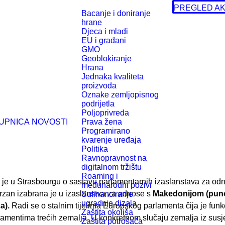
PREGLED AK
Bacanje i doniranje
hrane
Djeca i mladi
EU i građani
GMO
Geoblokiranje
Hrana
Jednaka kvaliteta
proizvoda
Oznake zemljopisnog
podrijetla
Poljoprivreda
UPNICA
NOVOSTI
Prava žena
Programirano
kvarenje uređaja
Politika
Ravnopravnost na
digitalnom tržištu
Roaming i
 je u Strasbourgu o sastavu parlamentarnih izaslanstava za od
međunarodni pozivi
rzan izabrana je u izaslanstva za odnose s
Makedonijom (puno
Sufinanciranje
ugradnje dizala
a).
Radi se o stalnim tijelima Europskog parlamenta čija je funk
Zaštita okoliša
amentima trećih zemalja. U konkretnom slučaju zemalja iz susje
Zaštita potrošača