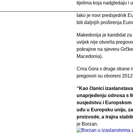
tijelima koja nadgledaju i
Iako je novi predsjednik 
biti daljnjih proširenja Eu
Makedonija je kandidat za č
uvijek nije otvorila pregov
pokrajine na sjeveru Grčk
Macedonia).
Crna Gora s druge strane r
pregovori su otvoreni 2012
“Kao članici izaslanstava 
unaprjeđenju odnosa s M
susjedstvu i Europskom Un
uđu u Europsku uniju, za 
proizvode, a trajna stabi
je Borzan.