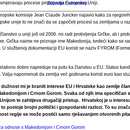
 usmjeravaju procese pristupanja Europskoj Uniji.
Zdravlje i zdravstvo
Europske komisije Jean Claude Juncker najavio kako za njegovi
ropske unije to ne znači da se započeti procesi sa zemljama u r
lanstvo u uniji još od 2006. no radi protivljenja Grčke, ali i p
ore. Grčka naime ne priznaje ime Makedonija, tvrdeći kako se ra
e. U službenoj dokumentaciji EU koristi se naziv FYROM (Forme
elativno dobro napreduje na putu ka članstvu u EU. Status kandi
. Valja napomenuti da zemlja već godinama koristi euro kao slu
dužnost mi je braniti interese EU i Hrvatske kao zemlje člani
akedonijom i Crnom Gorom. Svaka od njih ima specifičan se
ijom te zahtijeva drugačiji pristup. Hrvatskoj je u interesu 
to postoje brojni politički i gospodarski razlozi. To su znača
lnost regije se može postići samo rješavanjem otvorenih pit