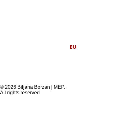
Moj posao je da
EU
radi za ljude.
© 2026 Biljana Borzan | MEP.
All rights reserved
Privacy Preference Center
Privacy Preferences