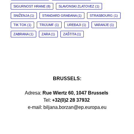
SIGURNOST HRANE
(8)
SLAVONSKI ZLATOVEZ
(1)
SNIŽENJA
(1)
STANDARD GRAĐANA
(1)
STRASBOURG
(1)
TIK TOK
(1)
TRIJUMF
(1)
UREĐAJI
(1)
VARANJE
(1)
ZABRANA
(1)
ZARA
(1)
ZAŠTITA
(1)
BRUSSELS:
Adresa:
Rue Wiertz 60, 1047 Brussels
Tel:
+32(0)2 28 37932
e-mail: biljana.borzan@ep.europa.eu