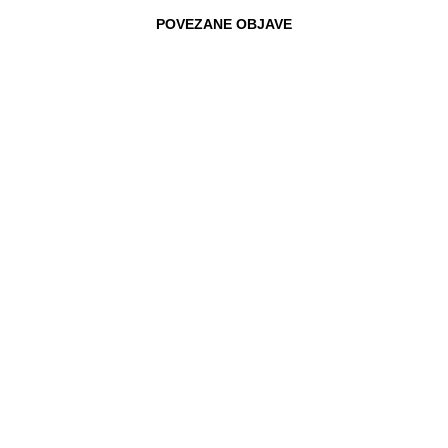
POVEZANE OBJAVE
16.12.2021
BILJANA BORZAN IZABRANA ZA
POTPREDSJEDNICU EUROPSKIH
SOCIJALDEMOKRATA
Hrvatska zastupnica u Europskom
parlamentu Biljana Borzan je danas