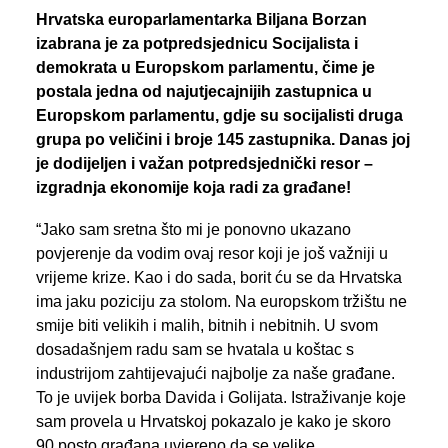
PREGLED AKTIVNOSTI ZASTUPNIKA
Hrvatska europarlamentarka Biljana Borzan
izabrana je za potpredsjednicu Socijalista i
demokrata u Europskom parlamentu, čime je
postala jedna od najutjecajnijih zastupnica u
SEARCH
Europskom parlamentu, gdje su socijalisti druga
grupa po veličini i broje 145 zastupnika. Danas joj
je dodijeljen i važan potpredsjednički resor –
izgradnja ekonomije koja radi za građane!
“Jako sam sretna što mi je ponovno ukazano
povjerenje da vodim ovaj resor koji je još važniji u
vrijeme krize. Kao i do sada, borit ću se da Hrvatska
ima jaku poziciju za stolom. Na europskom tržištu ne
smije biti velikih i malih, bitnih i nebitnih. U svom
dosadašnjem radu sam se hvatala u koštac s
industrijom zahtijevajući najbolje za naše građane.
To je uvijek borba Davida i Golijata. Istraživanje koje
sam provela u Hrvatskoj pokazalo je kako je skoro
90 posto građana uvjereno da se velike