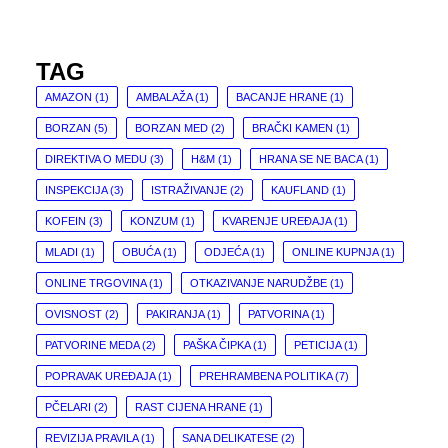
TAG
AMAZON
(1)
AMBALAŽA
(1)
BACANJE HRANE
(1)
BORZAN
(5)
BORZAN MED
(2)
BRAČKI KAMEN
(1)
DIREKTIVA O MEDU
(3)
H&M
(1)
HRANA SE NE BACA
(1)
INSPEKCIJA
(3)
ISTRAŽIVANJE
(2)
KAUFLAND
(1)
KOFEIN
(3)
KONZUM
(1)
KVARENJE UREĐAJA
(1)
MLADI
(1)
OBUĆA
(1)
ODJEĆA
(1)
ONLINE KUPNJA
(1)
ONLINE TRGOVINA
(1)
OTKAZIVANJE NARUDŽBE
(1)
OVISNOST
(2)
PAKIRANJA
(1)
PATVORINA
(1)
PATVORINE MEDA
(2)
PAŠKA ČIPKA
(1)
PETICIJA
(1)
POPRAVAK UREĐAJA
(1)
PREHRAMBENA POLITIKA
(7)
PČELARI
(2)
RAST CIJENA HRANE
(1)
REVIZIJA PRAVILA
(1)
SANA DELIKATESE
(2)