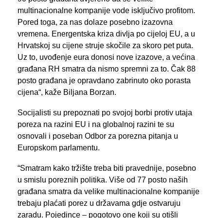
multinacionalne kompanije vode isključivo profitom.
Pored toga, za nas dolaze posebno izazovna
vremena. Energentska kriza divlja po cijeloj EU, a u
Hrvatskoj su cijene struje skočile za skoro pet puta.
Uz to, uvođenje eura donosi nove izazove, a većina
građana RH smatra da nismo spremni za to. Čak 88
posto građana je opravdano zabrinuto oko porasta
cijena“, kaže Biljana Borzan.
Socijalisti su prepoznati po svojoj borbi protiv utaja
poreza na razini EU i na globalnoj razini te su
osnovali i poseban Odbor za porezna pitanja u
Europskom parlamentu.
“Smatram kako tržište treba biti pravednije, posebno
u smislu poreznih politika. Više od 77 posto naših
građana smatra da velike multinacionalne kompanije
trebaju plaćati porez u državama gdje ostvaruju
zaradu. Pojedince – pogotovo one koji su otišli