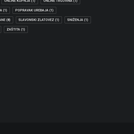
ONLINE KUPNJA
(1)
ONLINE TRGOVINA
(1)
JA
(1)
POPRAVAK UREĐAJA
(1)
ANE
(8)
SLAVONSKI ZLATOVEZ
(1)
SNIŽENJA
(1)
ZAŠTITA
(1)