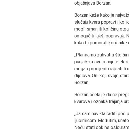
objašnjava Borzan.
Borzan kaže kako je najvažn
slučaju kvara popravi i koli
mogli smanjiti količinu otp
omogućiti lakši popravak. N
kako bi primorali korisnik
„Planiramo zahvatiti što šir
punjač za sve manje elektro
mogao procijeniti isplati l
dijelova. Oni koji svoje star
Borzan.
Borzan očekuje da će pregov
kvarova i oznaka trajanja ur
„Ja sam navikla raditi pod 
ljubimicom. Međutim, unatoč
Neću stati dok ne osiguram 