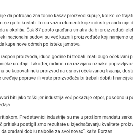
ije da potrošač zna točno kakav proizvod kupuje, koliko će trajat
ko će ga to koštati. To su važni elementi koje industrija sada nije d
ada u okolišu. Čak 87 posto građana smatra da bi proizvođači elek
eki nacionalni sudovi su već kaznili proizvođače koji namjerno u
e da kupe nove odmah po isteku jamstva.
i raspon proizvoda, iduće godine bi trebali imati dugo očekivani p
ničke uređaje. Također, radimo i na razvijanu oznake popravljivos
i mu se kupovati neki proizvod na osnovi očekivanog trajanja, dost
e uređaje poprave ili vrate proizvođaču bi trebali dobiti financijski
ori biti jako teški jer industrija već pokazuje otpor, posebno u
eđaja.
pritiskom. Predstavnici industrije su me u prošlom mandatu sarka
 pritisku postigli smo rezultate u izjednačavanju kvalitete proiz
da građani dobiju najbolje za svoj novac“, kaže Borzan