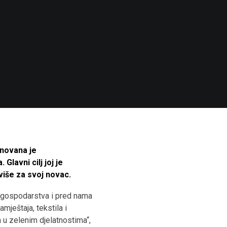
enovana je
Glavni cilj joj je
jviše za svoj novac.
g gospodarstva i pred nama
amještaja, tekstila i
 u zelenim djelatnostima“,