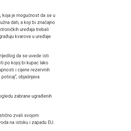
i, koja je mogućnost da se u
užna dati, a koji bi značajno
troničkih uređaja trebali
građuju kvarove u uređaje
rijedlog da se uvede isti
ti po kojoj bi kupac lako
upnosti i cijene rezervnih
 poticaj“, objašnjava
 pogledu zabrane ugrađenih
stično zvali svojom
voda na istoku i zapadu EU.