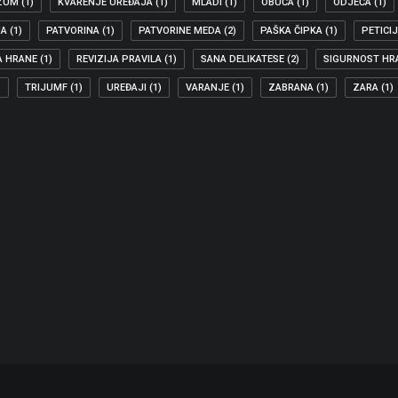
ZUM
(1)
KVARENJE UREĐAJA
(1)
MLADI
(1)
OBUĆA
(1)
ODJEĆA
(1)
JA
(1)
PATVORINA
(1)
PATVORINE MEDA
(2)
PAŠKA ČIPKA
(1)
PETICI
A HRANE
(1)
REVIZIJA PRAVILA
(1)
SANA DELIKATESE
(2)
SIGURNOST HR
)
TRIJUMF
(1)
UREĐAJI
(1)
VARANJE
(1)
ZABRANA
(1)
ZARA
(1)
IJALDEMOKRATA ZA DULJU TRAJNOST PROIZVODA
entu Biljana Borzan izabrana je za…