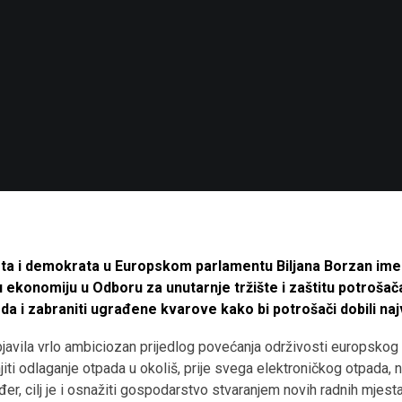
sta i demokrata u Europskom parlamentu Biljana Borzan im
 ekonomiju u Odboru za unutarnje tržište i zaštitu potrošača. 
da i zabraniti ugrađene kvarove kako bi potrošači dobili na
objavila vrlo ambiciozan prijedlog povećanja održivosti europsko
iti odlaganje otpada u okoliš, prije svega elektroničkog otpada, n
r, cilj je i osnažiti gospodarstvo stvaranjem novih radnih mjesta