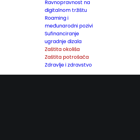
Ravnopravnost na
digitalnom tržištu
Roaming i
međunarodni pozivi
Sufinanciranje
ugradnje dizala
Zaštita okoliša
Zaštita potrošača
Zdravlje i zdravstvo