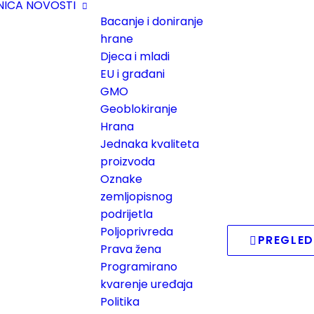
NICA
NOVOSTI
Bacanje i doniranje
hrane
Djeca i mladi
EU i građani
GMO
Geoblokiranje
Hrana
Jednaka kvaliteta
proizvoda
Oznake
zemljopisnog
podrijetla
Poljoprivreda
PREGLED
Prava žena
Programirano
kvarenje uređaja
Politika