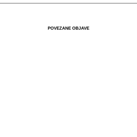
POVEZANE OBJAVE
13.09.2018
EUROPSKI PARLAMENT IZGLASAO
IZVJEŠĆE O RAZLIČITOJ KVALITETI
PROIZVODA NA ISTOKU I ZAPADU