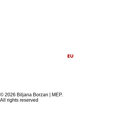
Moj posao je da
EU
radi za ljude.
© 2026 Biljana Borzan | MEP.
All rights reserved
Privacy Preference Center