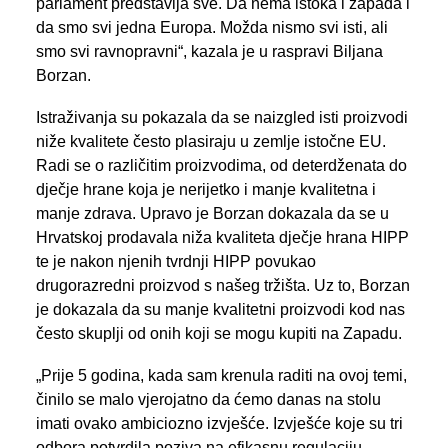
parlament predstavlja sve. Da nema istoka i zapada i
da smo svi jedna Europa. Možda nismo svi isti, ali
smo svi ravnopravni“, kazala je u raspravi Biljana
Borzan.
Istraživanja su pokazala da se naizgled isti proizvodi
niže kvalitete često plasiraju u zemlje istočne EU.
Radi se o različitim proizvodima, od deterdženata do
dječje hrane koja je nerijetko i manje kvalitetna i
manje zdrava. Upravo je Borzan dokazala da se u
Hrvatskoj prodavala niža kvaliteta dječje hrana HIPP
te je nakon njenih tvrdnji HIPP povukao
drugorazredni proizvod s našeg tržišta. Uz to, Borzan
je dokazala da su manje kvalitetni proizvodi kod nas
često skuplji od onih koji se mogu kupiti na Zapadu.
„Prije 5 godina, kada sam krenula raditi na ovoj temi,
činilo se malo vjerojatno da ćemo danas na stolu
imati ovako ambiciozno izvješće. Izvješće koje su tri
odbora potvrdila poziva na efikasnu regulaciju