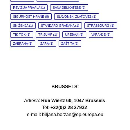
REVIZIJA PRAVILA
(1)
SANA DELIKATESE
(2)
SIGURNOST HRANE
(8)
SLAVONSKI ZLATOVEZ
(1)
SNIŽENJA
(1)
STANDARD GRAĐANA
(1)
STRASBOURG
(1)
TIK TOK
(1)
TRIJUMF
(1)
UREĐAJI
(1)
VARANJE
(1)
ZABRANA
(1)
ZARA
(1)
ZAŠTITA
(1)
BRUSSELS:
Adresa:
Rue Wiertz 60, 1047 Brussels
Tel:
+32(0)2 28 37932
e-mail: biljana.borzan@ep.europa.eu