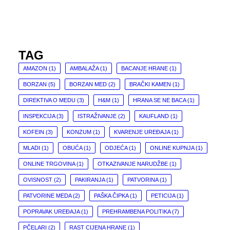
TAG
AMAZON
(1)
AMBALAŽA
(1)
BACANJE HRANE
(1)
BORZAN
(5)
BORZAN MED
(2)
BRAČKI KAMEN
(1)
DIREKTIVA O MEDU
(3)
H&M
(1)
HRANA SE NE BACA
(1)
INSPEKCIJA
(3)
ISTRAŽIVANJE
(2)
KAUFLAND
(1)
KOFEIN
(3)
KONZUM
(1)
KVARENJE UREĐAJA
(1)
MLADI
(1)
OBUĆA
(1)
ODJEĆA
(1)
ONLINE KUPNJA
(1)
ONLINE TRGOVINA
(1)
OTKAZIVANJE NARUDŽBE
(1)
OVISNOST
(2)
PAKIRANJA
(1)
PATVORINA
(1)
PATVORINE MEDA
(2)
PAŠKA ČIPKA
(1)
PETICIJA
(1)
POPRAVAK UREĐAJA
(1)
PREHRAMBENA POLITIKA
(7)
PČELARI
(2)
RAST CIJENA HRANE
(1)