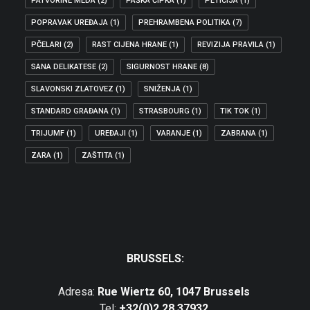
PATVORINE MEDA
(2)
PAŠKA ČIPKA
(1)
PETICIJA
(1)
POPRAVAK UREĐAJA
(1)
PREHRAMBENA POLITIKA
(7)
PČELARI
(2)
RAST CIJENA HRANE
(1)
REVIZIJA PRAVILA
(1)
SANA DELIKATESE
(2)
SIGURNOST HRANE
(8)
SLAVONSKI ZLATOVEZ
(1)
SNIŽENJA
(1)
STANDARD GRAĐANA
(1)
STRASBOURG
(1)
TIK TOK
(1)
TRIJUMF
(1)
UREĐAJI
(1)
VARANJE
(1)
ZABRANA
(1)
ZARA
(1)
ZAŠTITA
(1)
BRUSSELS:
Adresa:
Rue Wiertz 60, 1047 Brussels
Tel:
+32(0)2 28 37932