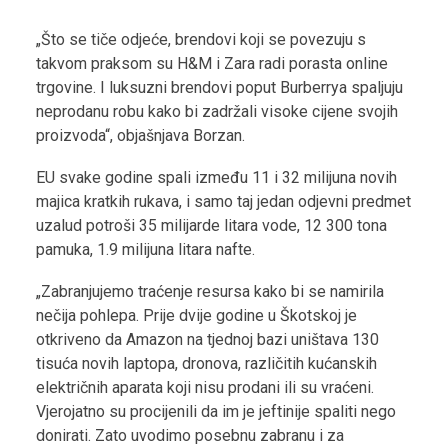
„Što se tiče odjeće, brendovi koji se povezuju s
takvom praksom su H&M i Zara radi porasta online
trgovine. I luksuzni brendovi poput Burberrya spaljuju
neprodanu robu kako bi zadržali visoke cijene svojih
proizvoda“, objašnjava Borzan.
EU svake godine spali između 11 i 32 milijuna novih
majica kratkih rukava, i samo taj jedan odjevni predmet
uzalud potroši 35 milijarde litara vode, 12 300 tona
pamuka, 1.9 milijuna litara nafte.
„Zabranjujemo traćenje resursa kako bi se namirila
nečija pohlepa. Prije dvije godine u Škotskoj je
otkriveno da Amazon na tjednoj bazi uništava 130
tisuća novih laptopa, dronova, različitih kućanskih
električnih aparata koji nisu prodani ili su vraćeni.
Vjerojatno su procijenili da im je jeftinije spaliti nego
donirati. Zato uvodimo posebnu zabranu i za