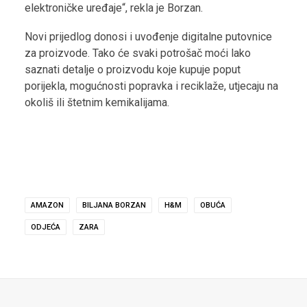
elektroničke uređaje“, rekla je Borzan.
Novi prijedlog donosi i uvođenje digitalne putovnice
za proizvode. Tako će svaki potrošač moći lako
saznati detalje o proizvodu koje kupuje poput
porijekla, mogućnosti popravka i reciklaže, utjecaju na
okoliš ili štetnim kemikalijama.
AMAZON
BILJANA BORZAN
H&M
OBUĆA
ODJEĆA
ZARA