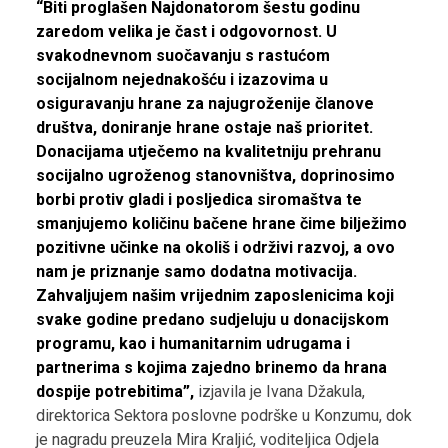
“Biti proglašen Najdonatorom šestu godinu
zaredom velika je čast i odgovornost. U
svakodnevnom suočavanju s rastućom
socijalnom nejednakošću i izazovima u
osiguravanju hrane za najugroženije članove
društva, doniranje hrane ostaje naš prioritet.
Donacijama utječemo na kvalitetniju prehranu
socijalno ugroženog stanovništva, doprinosimo
borbi protiv gladi i posljedica siromaštva te
smanjujemo količinu bačene hrane čime bilježimo
pozitivne učinke na okoliš i održivi razvoj, a ovo
nam je priznanje samo dodatna motivacija.
Zahvaljujem našim vrijednim zaposlenicima koji
svake godine predano sudjeluju u donacijskom
programu, kao i humanitarnim udrugama i
partnerima s kojima zajedno brinemo da hrana
dospije potrebitima”,
izjavila je Ivana Džakula,
direktorica Sektora poslovne podrške u Konzumu, dok
je nagradu preuzela Mira Kraljić, voditeljica Odjela