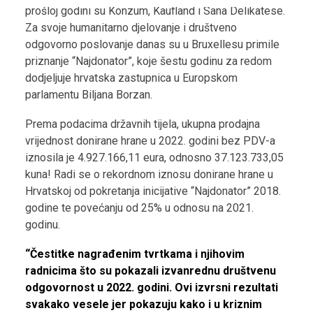
prošloj godini su Konzum, Kaufland i Sana Delikatese.
Za svoje humanitarno djelovanje i društveno
odgovorno poslovanje danas su u Bruxellesu primile
priznanje “Najdonator”, koje šestu godinu za redom
dodjeljuje hrvatska zastupnica u Europskom
parlamentu Biljana Borzan.
Prema podacima državnih tijela, ukupna prodajna
vrijednost donirane hrane u 2022. godini bez PDV-a
iznosila je 4.927.166,11 eura, odnosno 37.123.733,05
kuna! Radi se o rekordnom iznosu donirane hrane u
Hrvatskoj od pokretanja inicijative “Najdonator” 2018.
godine te povećanju od 25% u odnosu na 2021.
godinu.
“Čestitke nagrađenim tvrtkama i njihovim
radnicima što su pokazali izvanrednu društvenu
odgovornost u 2022. godini. Ovi izvrsni rezultati
svakako vesele jer pokazuju kako i u kriznim