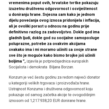
vremenima poput ovih, hrvatske tvrtke pokazuju
izuzetnu društvenu odgovornost i osviještenost
u doniranju hrane. Svjesna sam kako je jednom
dijelu povećanja ovog iznosa pridonijela i inflacija,
ali je ovoliki porast u odnosu na godinu prije
definitivno razlog za zadovoljstvo. Dokle god ima
gladnih ljudi, dokle god su socijalne samoposluge
poluprazne, potrebe za ovakvim akcijama
svakako ima i mi moramo učiniti sa svoje strane
sve što je moguće kako bismo brojke još učinili
boljima ”,
izjavila je potpredsjednica europskih
Socijalista i demokrata Biljana Borzan.
Konzum je već šestu godinu za redom najveći donator
u kategoriji velikih trgovaca i proizvođača hrane.
Ustrajnost Konzuma i društvena odgovornost koju
pokazuje od samog začetka akcije te ovogodišnjim
iznosom od 1,217.938,20 EUR donirane hrane.