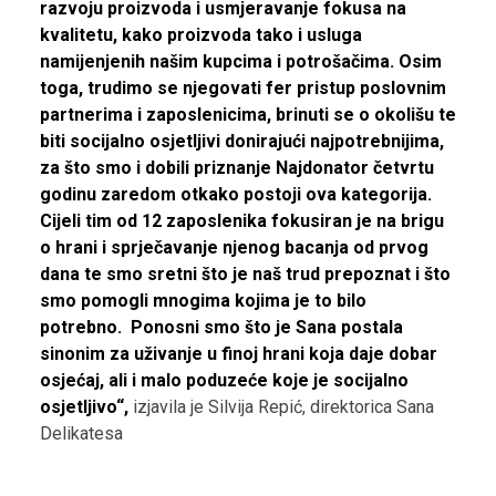
razvoju proizvoda i usmjeravanje fokusa na
kvalitetu, kako proizvoda tako i usluga
namijenjenih našim kupcima i potrošačima. Osim
toga, trudimo se njegovati fer pristup poslovnim
partnerima i zaposlenicima, brinuti se o okolišu te
biti socijalno osjetljivi donirajući najpotrebnijima,
za što smo i dobili priznanje Najdonator četvrtu
godinu zaredom otkako postoji ova kategorija.
Cijeli tim od 12 zaposlenika fokusiran je na brigu
o hrani i sprječavanje njenog bacanja od prvog
dana te smo sretni što je naš trud prepoznat i što
smo pomogli mnogima kojima je to bilo
potrebno. Ponosni smo što je Sana postala
sinonim za uživanje u finoj hrani koja daje dobar
osjećaj, ali i malo poduzeće koje je socijalno
osjetljivo“,
izjavila je Silvija Repić, direktorica Sana
Delikatesa