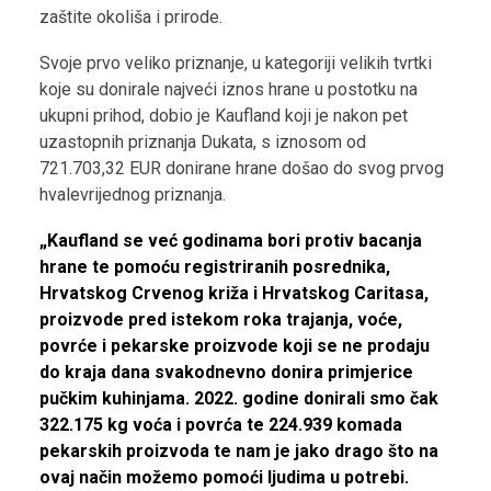
zaštite okoliša i prirode.
Svoje prvo veliko priznanje, u kategoriji velikih tvrtki
koje su donirale najveći iznos hrane u postotku na
ukupni prihod, dobio je Kaufland koji je nakon pet
uzastopnih priznanja Dukata, s iznosom od
721.703,32 EUR donirane hrane došao do svog prvog
hvalevrijednog priznanja.
„Kaufland se već godinama bori protiv bacanja
hrane te pomoću registriranih posrednika,
Hrvatskog Crvenog križa i Hrvatskog Caritasa,
proizvode pred istekom roka trajanja, voće,
povrće i pekarske proizvode koji se ne prodaju
do kraja dana svakodnevno donira primjerice
pučkim kuhinjama. 2022. godine donirali smo čak
322.175 kg voća i povrća te 224.939 komada
pekarskih proizvoda te nam je jako drago što na
ovaj način možemo pomoći ljudima u potrebi.