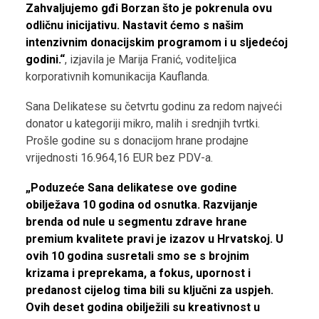
Zahvaljujemo gđi Borzan što je pokrenula ovu
odličnu inicijativu. Nastavit ćemo s našim
intenzivnim donacijskim programom i u sljedećoj
godini.“
, izjavila je Marija Franić, voditeljica
korporativnih komunikacija Kauflanda.
Sana Delikatese su četvrtu godinu za redom najveći
donator u kategoriji mikro, malih i srednjih tvrtki.
Prošle godine su s donacijom hrane prodajne
vrijednosti 16.964,16 EUR bez PDV-a.
„Poduzeće Sana delikatese ove godine
obilježava 10 godina od osnutka. Razvijanje
brenda od nule u segmentu zdrave hrane
premium kvalitete pravi je izazov u Hrvatskoj. U
ovih 10 godina susretali smo se s brojnim
krizama i preprekama, a fokus, upornost i
predanost cijelog tima bili su ključni za uspjeh.
Ovih deset godina obilježili su kreativnost u