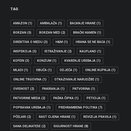
TAG
AMAZON
(1)
AMBALAŽA
(1)
BACANJE HRANE
(1)
BORZAN
(5)
BORZAN MED
(2)
BRAČKI KAMEN
(1)
DIREKTIVA O MEDU
(3)
H&M
(1)
HRANA SE NE BACA
(1)
INSPEKCIJA
(3)
ISTRAŽIVANJE
(2)
KAUFLAND
(1)
KOFEIN
(3)
KONZUM
(1)
KVARENJE UREĐAJA
(1)
MLADI
(1)
OBUĆA
(1)
ODJEĆA
(1)
ONLINE KUPNJA
(1)
ONLINE TRGOVINA
(1)
OTKAZIVANJE NARUDŽBE
(1)
OVISNOST
(2)
PAKIRANJA
(1)
PATVORINA
(1)
PATVORINE MEDA
(2)
PAŠKA ČIPKA
(1)
PETICIJA
(1)
POPRAVAK UREĐAJA
(1)
PREHRAMBENA POLITIKA
(7)
PČELARI
(2)
RAST CIJENA HRANE
(1)
REVIZIJA PRAVILA
(1)
SANA DELIKATESE
(2)
SIGURNOST HRANE
(8)