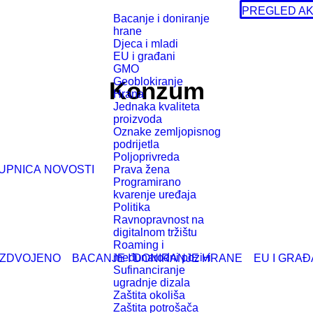
PREGLED AK
Bacanje i doniranje
hrane
Djeca i mladi
EU i građani
GMO
Geoblokiranje
Konzum
Hrana
Jednaka kvaliteta
proizvoda
Oznake zemljopisnog
podrijetla
Poljoprivreda
UPNICA
NOVOSTI
Prava žena
Programirano
kvarenje uređaja
Politika
Ravnopravnost na
digitalnom tržištu
Roaming i
međunarodni pozivi
IZDVOJENO
BACANJE I DONIRANJE HRANE
EU I GRAĐ
Sufinanciranje
ugradnje dizala
Zaštita okoliša
Zaštita potrošača