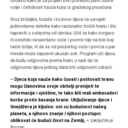
dodavši kako je za projekt bilo potrebno puno dobre
volje i četrdeset tisuća kuna iz gradskog proračuna.
Kroz križaljke, kolaže i kvizove djeca će usvajati
jednostavne tehnike kako racionalno trošiti hranu i što
napraviti s ostacima od obroka. Učit će kako kvrgavo
ili estetski nesavršeno voće i povrće nije na bilo koji
način lošije, ili da se od prezrelog voća i povrća u par
minuta može napraviti ukusan sok. Program uči djecu
da budu odgovorna prema hrani, u nadi da će
odgovorna djeca jednog dana biti odgovorni odrasli.
– Djeca koja nauče kako čuvati i poštovati hranu
mogu članovima svoje obitelji prenijeti te
informacije i vještine, te tako biti mali ambasadori
borbe protiv bacanja hrane. Uključivanje djece i
tinejdžera je ključno: oni su budućnost našeg
planeta, a njihovo znanje i njihovi postupci
oblikovat će budući život na Zemlji, –
zaključila je
Borzan.