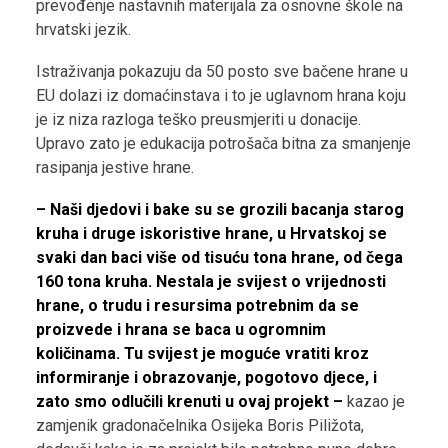
prevođenje nastavnih materijala za osnovne škole na
hrvatski jezik.
Istraživanja pokazuju da 50 posto sve bačene hrane u
EU dolazi iz domaćinstava i to je uglavnom hrana koju
je iz niza razloga teško preusmjeriti u donacije.
Upravo zato je edukacija potrošača bitna za smanjenje
rasipanja jestive hrane.
– Naši djedovi i bake su se grozili bacanja starog
kruha i druge iskoristive hrane, u Hrvatskoj se
svaki dan baci više od tisuću tona hrane, od čega
160 tona kruha. Nestala je svijest o vrijednosti
hrane, o trudu i resursima potrebnim da se
proizvede i hrana se baca u ogromnim
količinama. Tu svijest je moguće vratiti kroz
informiranje i obrazovanje, pogotovo djece, i
zato smo odlučili krenuti u ovaj projekt –
kazao je
zamjenik gradonačelnika Osijeka Boris Piližota,