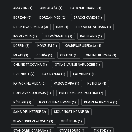
AMAZON
(1)
AMBALAŽA
(1)
BACANJE HRANE
(1)
BORZAN
(5)
BORZAN MED
(2)
BRAČKI KAMEN
(1)
DIREKTIVA O MEDU
(3)
H&M
(1)
HRANA SE NE BACA
(1)
INSPEKCIJA
(3)
ISTRAŽIVANJE
(2)
KAUFLAND
(1)
KOFEIN
(3)
KONZUM
(1)
KVARENJE UREĐAJA
(1)
MLADI
(1)
OBUĆA
(1)
ODJEĆA
(1)
ONLINE KUPNJA
(1)
ONLINE TRGOVINA
(1)
OTKAZIVANJE NARUDŽBE
(1)
OVISNOST
(2)
PAKIRANJA
(1)
PATVORINA
(1)
PATVORINE MEDA
(2)
PAŠKA ČIPKA
(1)
PETICIJA
(1)
POPRAVAK UREĐAJA
(1)
PREHRAMBENA POLITIKA
(7)
PČELARI
(2)
RAST CIJENA HRANE
(1)
REVIZIJA PRAVILA
(1)
SANA DELIKATESE
(2)
SIGURNOST HRANE
(8)
SLAVONSKI ZLATOVEZ
(1)
SNIŽENJA
(1)
STANDARD GRAĐANA
(1)
STRASBOURG
(1)
TIK TOK
(1)