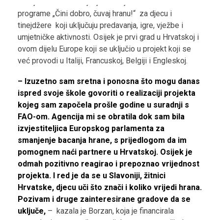
FAO je u svrhu smanjenja bacanja hrane razvio školske
programe „Čini dobro, čuvaj hranu!“ za djecu i
tinejdžere koji uključuju predavanja, igre, vježbe i
umjetničke aktivnosti. Osijek je prvi grad u Hrvatskoj i
ovom dijelu Europe koji se uključio u projekt koji se
već provodi u Italiji, Francuskoj, Belgiji i Engleskoj.
– Izuzetno sam sretna i ponosna što mogu danas
ispred svoje škole govoriti o realizaciji projekta
kojeg sam započela prošle godine u suradnji s
FAO-om. Agencija mi se obratila dok sam bila
izvjestiteljica Europskog parlamenta za
smanjenje bacanja hrane, s prijedlogom da im
pomognem naći partnere u Hrvatskoj. Osijek je
odmah pozitivno reagirao i prepoznao vrijednost
projekta. I red je da se u Slavoniji, žitnici
Hrvatske, djecu uči što znači i koliko vrijedi hrana.
Pozivam i druge zainteresirane gradove da se
uključe,
– kazala je Borzan, koja je financirala