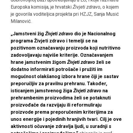
Europska komisija, je hrvatski
Živjeti zdravo
, o kojem
je govorila voditeljica projekta pri HZJZ, Sanja Musić
Milanović.
„Jamstveni žig
Živjeti zdravo
dio je Nacionalnog
programa Živjeti zdravo i temelji se na
pozitivnom označavanju proizvoda koji nutritivno
zadovoljavaju najviše kriterije. Označavanjem
hrane jamstvenim žigom
Živjeti zdravo
želi se
dodatno informirati potrošače i pružiti im
mogućnost olakšanog izbora hrane čiji je sastav
preporučljiv za pravilnu prehranu. Također,
isticanjem jamstvenog žiga
Živjeti zdravo
na
prehrambenim proizvodima želi se potaknuti
proizvođače da razvijaju ili reformuliraju
proizvode prema preporučenim kriterijima za
unos energije i pojedinih hranjivih tvari. Cilj je ove
aktivnosti očuvanje zdravlja ljudi, u suradnji s