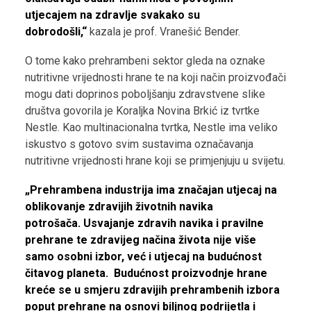
utjecajem na zdravlje svakako su
dobrodošli,“
kazala je prof. Vranešić Bender.
O tome kako prehrambeni sektor gleda na oznake
nutritivne vrijednosti hrane te na koji način proizvođači
mogu dati doprinos poboljšanju zdravstvene slike
društva govorila je Koraljka Novina Brkić iz tvrtke
Nestle. Kao multinacionalna tvrtka, Nestle ima veliko
iskustvo s gotovo svim sustavima označavanja
nutritivne vrijednosti hrane koji se primjenjuju u svijetu.
„Prehrambena industrija ima značajan utjecaj na
oblikovanje zdravijih životnih navika
potrošača. Usvajanje zdravih navika i pravilne
prehrane te zdravijeg načina života nije više
samo osobni izbor, već i utjecaj na budućnost
čitavog planeta. Budućnost proizvodnje hrane
kreće se u smjeru zdravijih prehrambenih izbora
poput prehrane na osnovi biljnog podrijetla i