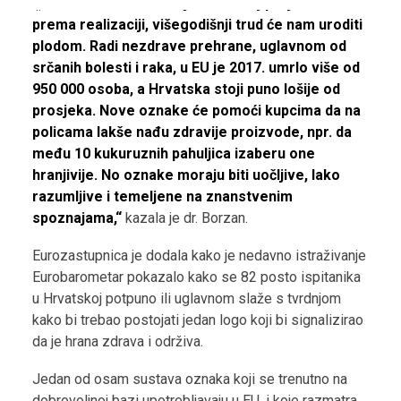
„Iznimno sam zadovoljna što ovaj projekt ide
prema realizaciji, višegodišnji trud će nam uroditi
plodom. Radi nezdrave prehrane, uglavnom od
srčanih bolesti i raka, u EU je 2017. umrlo više od
950 000 osoba, a Hrvatska stoji puno lošije od
prosjeka. Nove oznake će pomoći kupcima da na
policama lakše nađu zdravije proizvode, npr. da
među 10 kukuruznih pahuljica izaberu one
hranjivije. No oznake moraju biti uočljive, lako
razumljive i temeljene na znanstvenim
spoznajama,“
kazala je dr. Borzan.
Eurozastupnica je dodala kako je nedavno istraživanje
Eurobarometar pokazalo kako se 82 posto ispitanika
u Hrvatskoj potpuno ili uglavnom slaže s tvrdnjom
kako bi trebao postojati jedan logo koji bi signalizirao
da je hrana zdrava i održiva.
Jedan od osam sustava oznaka koji se trenutno na
dobrovoljnoj bazi upotrebljavaju u EU, i koje razmatra