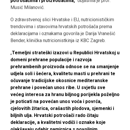
potrošačima i proizvođačima,“
objasnila je prof.
Musić Milanović.
O zdravstvenoj slici Hrvatske i EU, nutricionističkim
trendovima i stavovima hrvatskih potrošača prema
deklaracijama i oznakama govorila je Darija Vranešić
Bender, klinička nutricionistkinja iz KBC Zagreb.
„
Temeljni strateški izazovi u Republici Hrvatskoj u
domeni prehrane populacije i razvoja
prehrambenih proizvoda odnose se na smanjenje
udjela soli i šećera, kvalitetu masti u prehrani te
očuvanje tradicijske okosnice mediteranske
prehrane i povećan unos ribe. U svjetlu sve
većeg interesa za hranu biljnog porijekla poželjno
je poticati na povećan unos voća i povrća,
cjelovitih žitarica, orašastih plodova, sjemenki i
biljnih ulja. Hrvatski potrošači rado čitaju
deklaracije, a kvalitetni vodiči i oznake koje
olakšavaju odabir namirnica s povoljnim