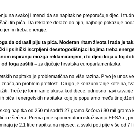
nju na svakoj limenci da se napitak ne preporučuje djeci i trud
šači tih pića. Da reklame dolaze do njih, najbolje pokazuje pod
ju jer im treba energije.
oga da odrasli piju ta pića. Moderan ritam života i rada je 
čki i psihički iscrpljeni desetogodišnjaci kojima treba energe
nom ispiranju mozga reklamiranjem, i to djeci koja u toj dobi
od toga zaštiti –
zaključuje hrvatska europarlamentarka.
tskih napitaka je problematična na više razina. Prvo je unos vel
značajan problem pretilosti. Drugo je konzumiranje kofeina, tvari
ražiti. Treće je formiranje ukusa kod djece, odnosno navikavanje
kih pića i energetskih napitaka koje je popularno među tinejdžer
kog napitka od 250 ml sadrži 27 grama šećera i 80 miligrama kof
i žličice šećera. Prema prije spomenutom istraživanju EFSA-e, p
iraju je 2.1 litre napitka na mjesec, a svaki peti pije više od 7 