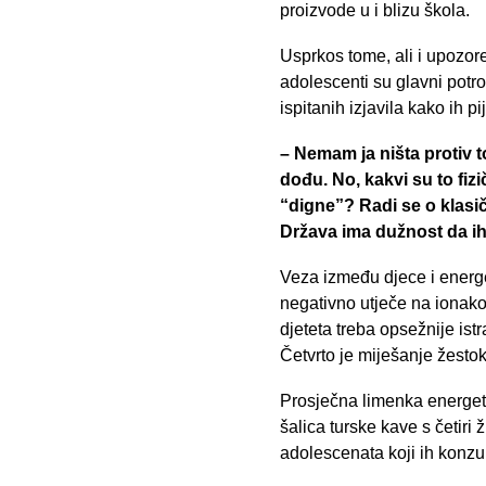
proizvode u i blizu škola.
Usprkos tome, ali i upozore
adolescenti su glavni potro
ispitanih izjavila kako ih pi
– Nemam ja ništa protiv t
dođu. No, kakvi su to fizi
“digne”? Radi se o klasič
Država ima dužnost da ih 
Veza između djece i energe
negativno utječe na ionako 
djeteta treba opsežnije ist
Četvrto je miješanje žesto
Prosječna limenka energets
šalica turske kave s četir
adolescenata koji ih konzum