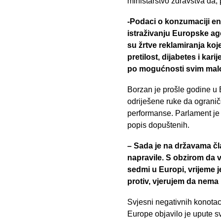
ministarstvo zdravstva da,
-Podaci o konzumaciji en
istraživanju Europske age
su žrtve reklamiranja koje 
pretilost, dijabetes i kar
po mogućnosti svim malo
Borzan je prošle godine u
odriješene ruke da ogranič
performanse. Parlament je 
popis dopuštenih.
– Sada je na državama čla
napravile. S obzirom da 
sedmi u Europi, vrijeme j
protiv, vjerujem da nema r
Svjesni negativnih konotac
Europe objavilo je upute s