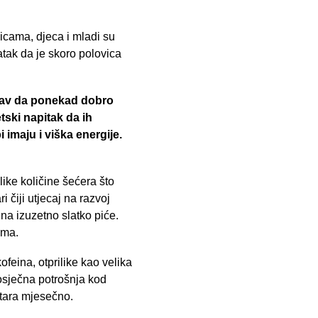
nicama, djeca i mladi su
atak da je skoro polovica
takav da ponekad dobro
tski napitak da ih
 imaju i viška energije.
ike količine šećera što
 čiji utjecaj na razvoj
 na izuzetno slatko piće.
ima.
eina, otprilike kao velika
rosječna potrošnja kod
litara mjesečno.