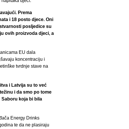
 napitaka djeci.
javajući. Prema
ata i 18 posto djece. Oni
u stvarnosti posljedice su
ju ovih proizvoda djeci, a
članicama EU dala
jšavaju koncentraciju i
etinške tvrdnje stave na
tva i Latvija su to već
 težinu i da smo po tome
 Saboru koja bi bila
vođača Energy Drinks
odina te da ne plasiraju