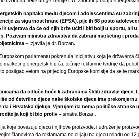
 po uzoru na neke druge zemlje EU, zabrani prodaju energetskih
ergetskih napitaka među djecom i adolescentima su zabrin
ncije za sigurnost hrane (EFSA), pije ih 68 posto adolescen
ih uvjerava da će od njih brže učiti i biti bolji u sportu, ali 
ijes. Pozivam ministra zdravstva da zabrani marketing i proda
ljetnicima –
izjavila je dr. Borzan.
 Europskom parlamentu pokrenula inicijativu koja je državama 
e marketing energetskih pića, točnije reklamne tvrdnje da pobol
to postigao vetom na prijedlog Europske komisije da se te mark
nicama da odluče hoće li zabranama štititi zdravlje djece, Li
više od četvrtine djece naše školske djece ima prekomjernu
e da i Hrvatska djeluje. Vjerujem da nema političke stranke u
oditelja koji bi bio protiv –
smatra Borzan.
ija koje povezuju djecu i njihove proizvode, i udruženje proiz
vojim članovima da reklamama ne ciljaju na djecu mlađu od 12 g