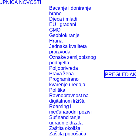
UPNICA
NOVOSTI
Bacanje i doniranje
hrane
Djeca i mladi
EU i građani
GMO
Geoblokiranje
Hrana
Jednaka kvaliteta
proizvoda
Oznake zemljopisnog
podrijetla
Poljoprivreda
Prava žena
PREGLED AK
Programirano
kvarenje uređaja
Politika
Ravnopravnost na
digitalnom tržištu
Roaming i
međunarodni pozivi
Sufinanciranje
ugradnje dizala
Zaštita okoliša
Zaštita potrošača