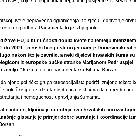
(LULUCF*) koje su mogle imati negativne posljedice za sektor š
atskoj uvele nepravedna ograničenja za sječu i dobivanje drvn
z resornog odbora Parlamenta to je izbjegnuto.
 države EU, u budućnosti dobila kvote na temelju intenziteta 
. do 2009. To ne bi bilo pošteno jer nam je Domovinski ra
go nakon što je završio, a neki dijelovi hrvatskih šuma su j
legicom iz europske pučke stranke Marijanom Petir uspjeli s
u zemlju,“
kazala je europarlamentarka Biljana Borzan.
i da njena politička grupa eurosocijalista podrži izmjene teksta k
će političke grupe u Parlamentu bila je ključna da u uredbu bud
h stradanja i nemogućnosti upravljanja šumama.
alni interes, ključna je suradnja svih hrvatskih eurozastupn
našnje glasanje je primjer dobre suradnje i koordinacije i
 Borzan.