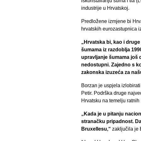
iskorištavanju šuma i tla 
industrije u Hrvatskoj.
Predložene izmjene bi Hrv
hrvatskih eurozastupnica i
„Hrvatska bi, kao i druge
šumama iz razdoblja 1990
upravljanje šumama još du
nedostupni. Zajedno s ko
zakonska izuzeća za naš
Borzan je uspjela izlobirat
Petir. Podrška druge najve
Hrvatsku na temelju ratni
„Kada je u pitanju nacion
stranačku pripadnost. Da
Bruxellesu,“
zaključila je