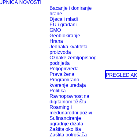
UPNICA
NOVOSTI
Bacanje i doniranje
hrane
Djeca i mladi
EU i građani
GMO
Geoblokiranje
Hrana
Jednaka kvaliteta
proizvoda
Oznake zemljopisnog
podrijetla
Poljoprivreda
Prava žena
PREGLED AK
Programirano
kvarenje uređaja
Politika
Ravnopravnost na
digitalnom tržištu
Roaming i
međunarodni pozivi
Sufinanciranje
ugradnje dizala
Zaštita okoliša
Zaštita potrošača