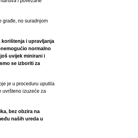
umarstva i povezane
e građe, no suradnjom
korištenja i upravljanja
t onemogućio normalno
oš uvijek minirani i
mo se izboriti za
oje je u proceduru uputila
e uvršteno izuzeće za
ika, bez obzira na
zmeđu naših ureda u