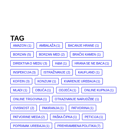
TAG
AMAZON
(1)
AMBALAŽA
(1)
BACANJE HRANE
(1)
BORZAN
(5)
BORZAN MED
(2)
BRAČKI KAMEN
(1)
DIREKTIVA O MEDU
(3)
H&M
(1)
HRANA SE NE BACA
(1)
INSPEKCIJA
(3)
ISTRAŽIVANJE
(2)
KAUFLAND
(1)
KOFEIN
(3)
KONZUM
(1)
KVARENJE UREĐAJA
(1)
MLADI
(1)
OBUĆA
(1)
ODJEĆA
(1)
ONLINE KUPNJA
(1)
ONLINE TRGOVINA
(1)
OTKAZIVANJE NARUDŽBE
(1)
OVISNOST
(2)
PAKIRANJA
(1)
PATVORINA
(1)
PATVORINE MEDA
(2)
PAŠKA ČIPKA
(1)
PETICIJA
(1)
POPRAVAK UREĐAJA
(1)
PREHRAMBENA POLITIKA
(7)