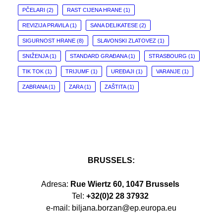
PČELARI
(2)
RAST CIJENA HRANE
(1)
REVIZIJA PRAVILA
(1)
SANA DELIKATESE
(2)
SIGURNOST HRANE
(8)
SLAVONSKI ZLATOVEZ
(1)
SNIŽENJA
(1)
STANDARD GRAĐANA
(1)
STRASBOURG
(1)
TIK TOK
(1)
TRIJUMF
(1)
UREĐAJI
(1)
VARANJE
(1)
ZABRANA
(1)
ZARA
(1)
ZAŠTITA
(1)
BRUSSELS:
Adresa:
Rue Wiertz 60, 1047 Brussels
Tel:
+32(0)2 28 37932
e-mail: biljana.borzan@ep.europa.eu