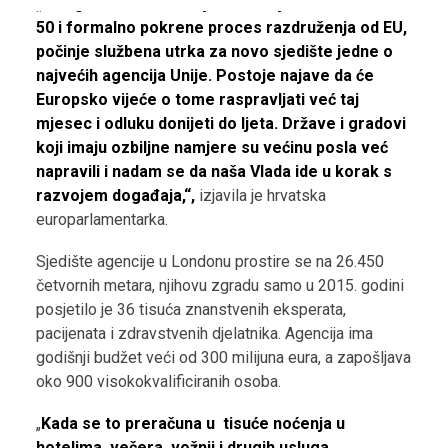
„Onog trena kad u ožujku Britanija aktivira članak
50 i formalno pokrene proces razdruženja od EU,
počinje službena utrka za novo sjedište jedne o
najvećih agencija Unije. Postoje najave da će
Europsko vijeće o tome raspravljati već taj
mjesec i odluku donijeti do ljeta. Države i gradovi
koji imaju ozbiljne namjere su većinu posla već
napravili i nadam se da naša Vlada ide u korak s
razvojem događaja,“,
izjavila je hrvatska
europarlamentarka.
Sjedište agencije u Londonu prostire se na 26.450
četvornih metara, njihovu zgradu samo u 2015. godini
posjetilo je 36 tisuća znanstvenih eksperata,
pacijenata i zdravstvenih djelatnika. Agencija ima
godišnji budžet veći od 300 milijuna eura, a zapošljava
oko 900 visokokvalificiranih osoba.
„
Kada se to preračuna u tisuće noćenja u
hotelima, večera, vožnji i drugih usluga