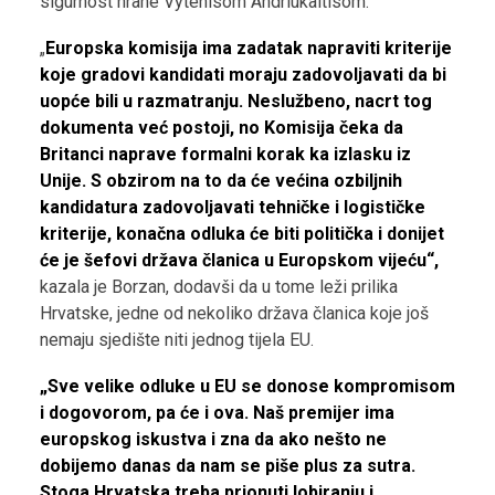
sigurnost hrane Vytenisom Andriukaitisom.
„
Europska komisija ima zadatak napraviti kriterije
koje gradovi kandidati moraju zadovoljavati da bi
uopće bili u razmatranju. Neslužbeno, nacrt tog
dokumenta već postoji, no Komisija čeka da
Britanci naprave formalni korak ka izlasku iz
Unije. S obzirom na to da će većina ozbiljnih
kandidatura zadovoljavati tehničke i logističke
kriterije, konačna odluka će biti politička i donijet
će je šefovi država članica u Europskom vijeću“,
kazala je Borzan, dodavši da u tome leži prilika
Hrvatske, jedne od nekoliko država članica koje još
nemaju sjedište niti jednog tijela EU.
„Sve velike odluke u EU se donose kompromisom
i dogovorom, pa će i ova. Naš premijer ima
europskog iskustva i zna da ako nešto ne
dobijemo danas da nam se piše plus za sutra.
Stoga Hrvatska treba prionuti lobiranju i