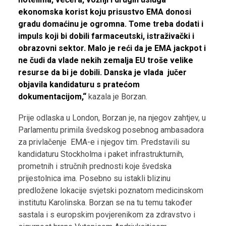
ekonomska korist koju prisustvo EMA donosi
gradu domaćinu je ogromna. Tome treba dodati i
impuls koji bi dobili farmaceutski, istraživački i
obrazovni sektor. Malo je reći da je EMA jackpot i
ne čudi da vlade nekih zemalja EU troše velike
resurse da bi je dobili. Danska je vlada jučer
objavila kandidaturu s pratećom
dokumentacijom,“
kazala je Borzan.
Prije odlaska u London, Borzan je, na njegov zahtjev, u
Parlamentu primila švedskog posebnog ambasadora
za privlačenje EMA-e i njegov tim. Predstavili su
kandidaturu Stockholma i paket infrastrukturnih,
prometnih i stručnih prednosti koje švedska
prijestolnica ima. Posebno su istakli blizinu
predložene lokacije svjetski poznatom medicinskom
institutu Karolinska. Borzan se na tu temu također
sastala i s europskim povjerenikom za zdravstvo i