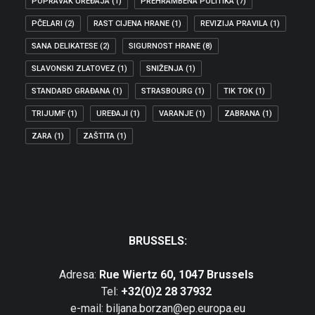
POPRAVAK UREĐAJA
(1)
PREHRAMBENA POLITIKA
(7)
PČELARI
(2)
RAST CIJENA HRANE
(1)
REVIZIJA PRAVILA
(1)
SANA DELIKATESE
(2)
SIGURNOST HRANE
(8)
SLAVONSKI ZLATOVEZ
(1)
SNIŽENJA
(1)
STANDARD GRAĐANA
(1)
STRASBOURG
(1)
TIK TOK
(1)
TRIJUMF
(1)
UREĐAJI
(1)
VARANJE
(1)
ZABRANA
(1)
ZARA
(1)
ZAŠTITA
(1)
BRUSSELS:
Adresa:
Rue Wiertz 60, 1047 Brussels
Tel:
+32(0)2 28 37932
e-mail: biljana.borzan@ep.europa.eu