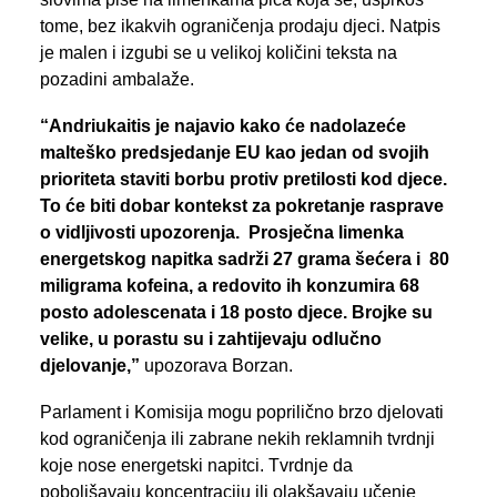
tome, bez ikakvih ograničenja prodaju djeci. Natpis
je malen i izgubi se u velikoj količini teksta na
pozadini ambalaže.
“Andriukaitis je najavio kako će nadolazeće
malteško predsjedanje EU kao jedan od svojih
prioriteta staviti borbu protiv pretilosti kod djece.
To će biti dobar kontekst za pokretanje rasprave
o vidljivosti upozorenja.
Prosječna limenka
energetskog napitka sadrži 27 grama šećera i 80
miligrama kofeina, a redovito ih konzumira 68
posto adolescenata i 18 posto djece. Brojke su
velike, u porastu su i zahtijevaju odlučno
djelovanje,”
upozorava Borzan.
Parlament i Komisija mogu poprilično brzo djelovati
kod ograničenja ili zabrane nekih reklamnih tvrdnji
koje nose energetski napitci. Tvrdnje da
poboljšavaju koncentraciju ili olakšavaju učenje