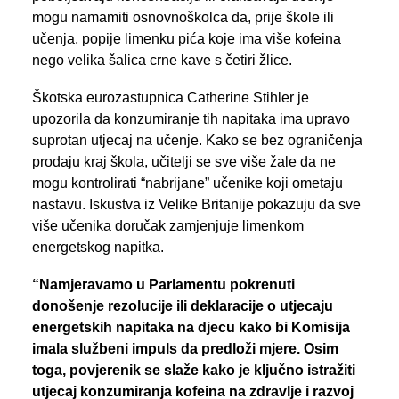
mogu namamiti osnovnoškolca da, prije škole ili
učenja, popije limenku pića koje ima više kofeina
nego velika šalica crne kave s četiri žlice.
Škotska eurozastupnica Catherine Stihler je
upozorila da konzumiranje tih napitaka ima upravo
suprotan utjecaj na učenje. Kako se bez ograničenja
prodaju kraj škola, učitelji se sve više žale da ne
mogu kontrolirati “nabrijane” učenike koji ometaju
nastavu. Iskustva iz Velike Britanije pokazuju da sve
više učenika doručak zamjenjuje limenkom
energetskog napitka.
“Namjeravamo u Parlamentu pokrenuti
donošenje rezolucije ili deklaracije o utjecaju
energetskih napitaka na djecu kako bi Komisija
imala službeni impuls da predloži mjere. Osim
toga, povjerenik se slaže kako je ključno istražiti
utjecaj konzumiranja kofeina na zdravlje i razvoj