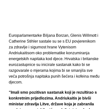
PREGLED AKTIVNOSTI ZASTUPNIKA
SEARCH
Europarlamentarke Biljana Borzan, Glenis Willmott i
Catherine Stihler sastale su se s EU povjerenikom
za zdravlje i sigurnost hrane Vytenisom
Andriukaitisom oko problematike konzumiranja
energetskih napitaka kod djece. Hrvatska i britanske
eurozastupnice su inicirale sastanak kako bi se
razgovarale o mjerama kojima bi se smanjila sve
veća potrošnja napitaka punih šećera i kofeina među
djecom.
“Imali smo pozitivan sastanak koji je rezultirao s
konkretnim prijedlozima. Andriukaitis je bivši
ministar zdravlja Litve, države koja je zabranila