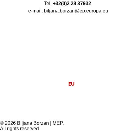
Tel:
+32(0)2 28 37932
e-mail: biljana.borzan@ep.europa.eu
Moj posao je da
EU
radi za ljude.
© 2026 Biljana Borzan | MEP.
All rights reserved