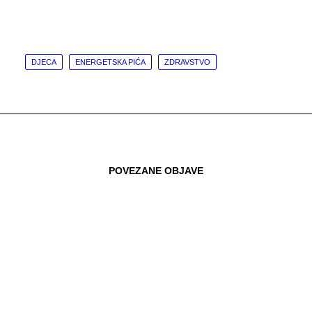
DJECA
ENERGETSKA PIĆA
ZDRAVSTVO
POVEZANE OBJAVE