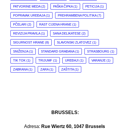
PATVORINE MEDA
(2)
PAŠKA ČIPKA
(1)
PETICIJA
(1)
POPRAVAK UREĐAJA
(1)
PREHRAMBENA POLITIKA
(7)
PČELARI
(2)
RAST CIJENA HRANE
(1)
REVIZIJA PRAVILA
(1)
SANA DELIKATESE
(2)
SIGURNOST HRANE
(8)
SLAVONSKI ZLATOVEZ
(1)
SNIŽENJA
(1)
STANDARD GRAĐANA
(1)
STRASBOURG
(1)
TIK TOK
(1)
TRIJUMF
(1)
UREĐAJI
(1)
VARANJE
(1)
ZABRANA
(1)
ZARA
(1)
ZAŠTITA
(1)
BRUSSELS:
Adresa:
Rue Wiertz 60, 1047 Brussels