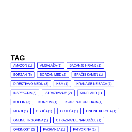
TAG
AMAZON
(1)
AMBALAŽA
(1)
BACANJE HRANE
(1)
BORZAN
(5)
BORZAN MED
(2)
BRAČKI KAMEN
(1)
DIREKTIVA O MEDU
(3)
H&M
(1)
HRANA SE NE BACA
(1)
INSPEKCIJA
(3)
ISTRAŽIVANJE
(2)
KAUFLAND
(1)
KOFEIN
(3)
KONZUM
(1)
KVARENJE UREĐAJA
(1)
MLADI
(1)
OBUĆA
(1)
ODJEĆA
(1)
ONLINE KUPNJA
(1)
ONLINE TRGOVINA
(1)
OTKAZIVANJE NARUDŽBE
(1)
OVISNOST
(2)
PAKIRANJA
(1)
PATVORINA
(1)