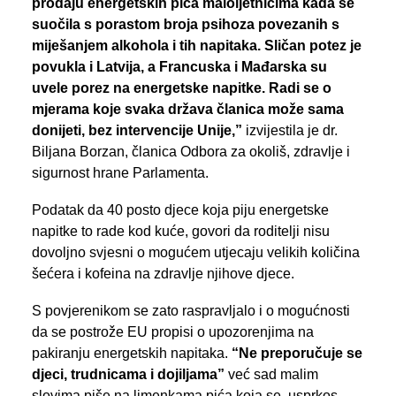
prodaju energetskih pića maloljetnicima kada se
suočila s porastom broja psihoza povezanih s
miješanjem alkohola i tih napitaka. Sličan potez je
povukla i Latvija, a Francuska i Mađarska su
uvele porez na energetske napitke. Radi se o
mjerama koje svaka država članica može sama
donijeti, bez intervencije Unije,”
izvijestila je dr.
Biljana Borzan, članica Odbora za okoliš, zdravlje i
sigurnost hrane Parlamenta.
Podatak da 40 posto djece koja piju energetske
napitke to rade kod kuće, govori da roditelji nisu
dovoljno svjesni o mogućem utjecaju velikih količina
šećera i kofeina na zdravlje njihove djece.
S povjerenikom se zato raspravljalo i o mogućnosti
da se postrože EU propisi o upozorenjima na
pakiranju energetskih napitaka.
“Ne preporučuje se
djeci, trudnicama i dojiljama”
već sad malim
slovima piše na limenkama pića koja se, usprkos