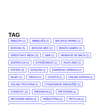
TAG
AMAZON
(1)
AMBALAŽA
(1)
BACANJE HRANE
(1)
BORZAN
(5)
BORZAN MED
(2)
BRAČKI KAMEN
(1)
DIREKTIVA O MEDU
(3)
H&M
(1)
HRANA SE NE BACA
(1)
INSPEKCIJA
(3)
ISTRAŽIVANJE
(2)
KAUFLAND
(1)
KOFEIN
(3)
KONZUM
(1)
KVARENJE UREĐAJA
(1)
MLADI
(1)
OBUĆA
(1)
ODJEĆA
(1)
ONLINE KUPNJA
(1)
ONLINE TRGOVINA
(1)
OTKAZIVANJE NARUDŽBE
(1)
OVISNOST
(2)
PAKIRANJA
(1)
PATVORINA
(1)
PATVORINE MEDA
(2)
PAŠKA ČIPKA
(1)
PETICIJA
(1)