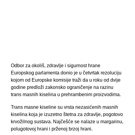
PREGLED AKTIVNOSTI ZASTUPNIKA
SEARCH
Odbor za okoliš, zdravlje i sigurnost hrane
Europskog parlamenta donio je u četvrtak rezoluciju
kojom od Europske komisije traži da u roku od dvije
godine predloži zakonsko ograničenje na razinu
trans masnih kiselina u prehrambenim proizvodima.
Trans masne kiseline su vrsta nezasićenih masnih
kiselina koja je izuzetno štetna za zdravlje, pogotovo
krvožilnog sustava. Najčešće se nalaze u margarinu,
polugotovoj hrani i prženoj brzoj hrani.