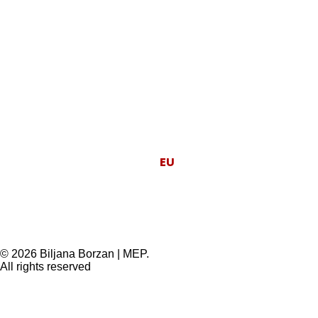
Moj posao je da
EU
radi za ljude.
© 2026 Biljana Borzan | MEP.
All rights reserved