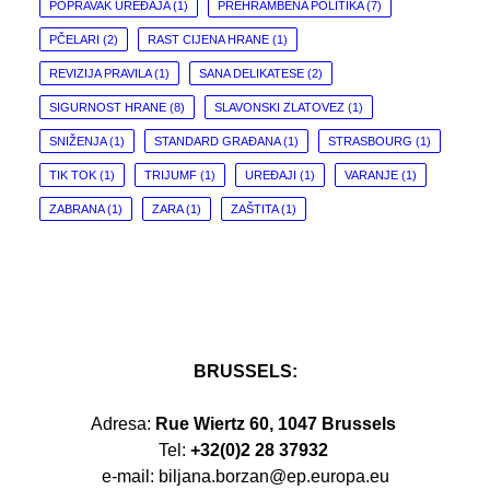
POPRAVAK UREĐAJA
(1)
PREHRAMBENA POLITIKA
(7)
PČELARI
(2)
RAST CIJENA HRANE
(1)
REVIZIJA PRAVILA
(1)
SANA DELIKATESE
(2)
SIGURNOST HRANE
(8)
SLAVONSKI ZLATOVEZ
(1)
SNIŽENJA
(1)
STANDARD GRAĐANA
(1)
STRASBOURG
(1)
TIK TOK
(1)
TRIJUMF
(1)
UREĐAJI
(1)
VARANJE
(1)
ZABRANA
(1)
ZARA
(1)
ZAŠTITA
(1)
BRUSSELS:
Adresa:
Rue Wiertz 60, 1047 Brussels
Tel:
+32(0)2 28 37932
e-mail: biljana.borzan@ep.europa.eu