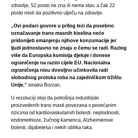
zdravlje, 52 posto ne zna ili nema stav, a čak 22
posto misli da pozitivno utječu na zdravlje.
„Ovi podaci govore u prilog tezi da posebno
označavanje trans masnih kiselina neće
pridonijeti smanjenju njihove konzumacije jer
ljudi jednostavno ne znaju o čemu se radi. Razlog
više da Europska komisija djeluje i donese
ograničenje na razini cijele EU. Nacionalna
ograničenja nisu dovoljno učinkovita radi
slobodnog protoka roba na zajedničkom tržištu
Unije,“
smatra Borzan.
U rezoluciji stoji da potrošnja industrijski
proizvedenih trans masti povezana s povećanim
rizicima od kardiovaskularnih bolesti, neplodnosti,
endometrioze, žučnog kamenca, Alzheimerove
bolesti, dijabetesa i nekih oblika raka.