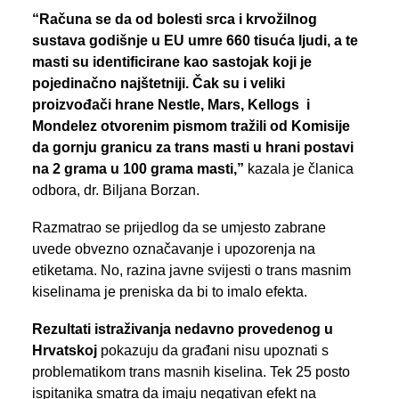
“Računa se da od bolesti srca i krvožilnog
sustava godišnje u EU umre 660 tisuća ljudi, a te
masti su identificirane kao sastojak koji je
pojedinačno najštetniji. Čak su i veliki
proizvođači hrane Nestle, Mars, Kellogs i
Mondelez otvorenim pismom tražili od Komisije
da gornju granicu za trans masti u hrani postavi
na 2 grama u 100 grama masti,”
kazala je članica
odbora, dr. Biljana Borzan.
Razmatrao se prijedlog da se umjesto zabrane
uvede obvezno označavanje i upozorenja na
etiketama. No, razina javne svijesti o trans masnim
kiselinama je preniska da bi to imalo efekta.
Rezultati istraživanja nedavno provedenog u
Hrvatskoj
pokazuju da građani nisu upoznati s
problematikom trans masnih kiselina. Tek 25 posto
ispitanika smatra da imaju negativan efekt na