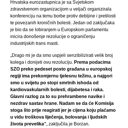
Hrvatska eurozastupnica je sa Svjetskom
zdravstvenom organizacijom u veljači organizirala
konferenciju na temu borbe protiv debljine i pretilosti
te povezanih kroničnih bolesti. Jedan od zaključaka
je bio da se lobiranjem u Europskom parlamentu
inicira donošenje rezolucije o ograničenju
industrijskih trans masti.
„Drago mi je da smo uspjeli senzibilizirati velik broj
kolega i donijeti ovu rezoluciju.
Prema podacima
SZO preko pedeset posto građana u europskoj
regiji ima prekomjernu tjelesnu težinu, a najgori
smo u svijetu po stopi smrtnih ishoda od
kardiovaskularnih bolesti, dijabetesa i raka.
Glavni razlog za to su prehrambene navike i
nezdrav sastav hrane. Nadam se da će Komisija
stoga što prije reagirati jer je cijena koju plaćamo
u vidu troškova liječenja, bolovanja i ljudskih
života prevelika“,
zaključila je Borzan.