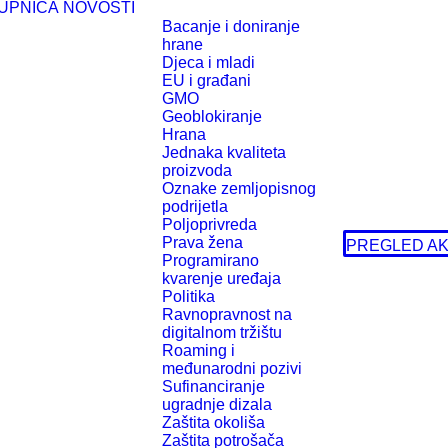
UPNICA
NOVOSTI
Bacanje i doniranje
hrane
Djeca i mladi
EU i građani
GMO
Geoblokiranje
Hrana
Jednaka kvaliteta
proizvoda
Oznake zemljopisnog
podrijetla
Poljoprivreda
Prava žena
PREGLED AK
Programirano
kvarenje uređaja
Politika
Ravnopravnost na
digitalnom tržištu
Roaming i
međunarodni pozivi
Sufinanciranje
ugradnje dizala
Zaštita okoliša
Zaštita potrošača