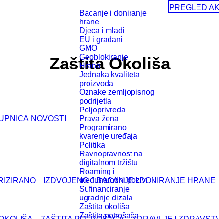
PREGLED AK
Bacanje i doniranje
hrane
Djeca i mladi
EU i građani
GMO
Geoblokiranje
Zaštita Okoliša
Hrana
Jednaka kvaliteta
proizvoda
Oznake zemljopisnog
podrijetla
Poljoprivreda
UPNICA
NOVOSTI
Prava žena
Programirano
kvarenje uređaja
Politika
Ravnopravnost na
digitalnom tržištu
Roaming i
međunarodni pozivi
RIZIRANO
IZDVOJENO
BACANJE I DONIRANJE HRANE
Sufinanciranje
ugradnje dizala
Zaštita okoliša
Zaštita potrošača
 OKOLIŠA
ZAŠTITA POTROŠAČA
ZDRAVLJE I ZDRAVST