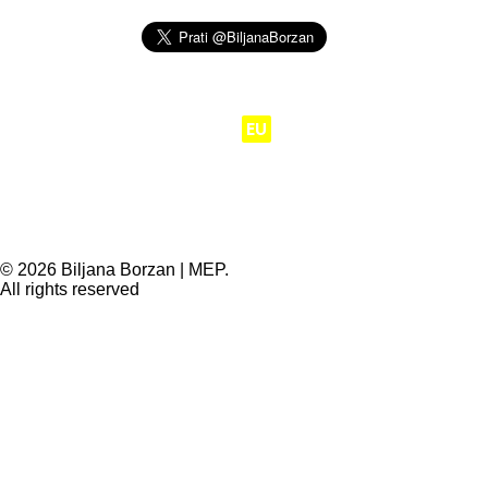
Moj posao je da
EU
radi za ljude.
© 2026 Biljana Borzan | MEP.
All rights reserved
Privacy Preference Center
Privacy Preferences