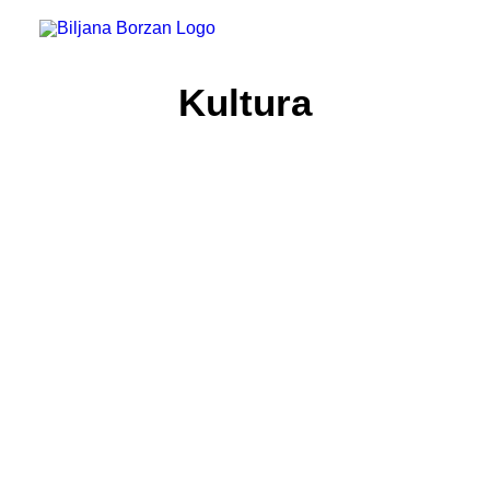
Kultura
Bacanje i doniranje hrane
Djeca i mladi
EU i građani
GMO
Geoblokiranje
Hrana
Jednaka kvaliteta proizvoda
Oznake zemljopisnog podrijetla
Poljoprivreda
Prava žena
Programirano kvarenje uređaja
Politika
Ravnopravnost na digitalnom tržištu
Roaming i međunarodni pozivi
Sufinanciranje ugradnje dizala
Zaštita okoliša
Zaštita potrošača
Zdravlje i zdravstvo