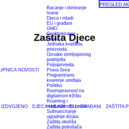
PREGLED AK
Bacanje i doniranje
hrane
Djeca i mladi
EU i građani
GMO
Geoblokiranje
Zaštita Djece
Hrana
Jednaka kvaliteta
proizvoda
Oznake zemljopisnog
podrijetla
Poljoprivreda
UPNICA
NOVOSTI
Prava žena
Programirano
kvarenje uređaja
Politika
Ravnopravnost na
digitalnom tržištu
Roaming i
međunarodni pozivi
IZDVOJENO
DJECA I MLADI
EU I GRAĐANI
ZAŠTITA 
Sufinanciranje
ugradnje dizala
Zaštita okoliša
Zaštita potrošača