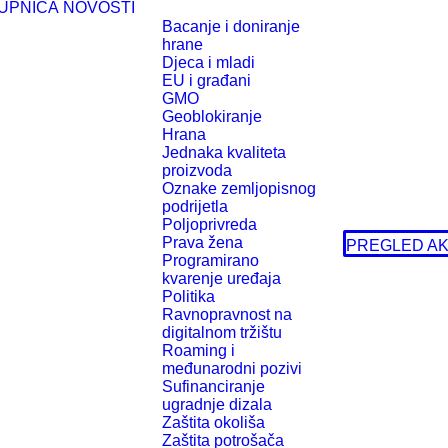
UPNICA
NOVOSTI
Bacanje i doniranje
hrane
Djeca i mladi
EU i građani
GMO
Geoblokiranje
Hrana
Jednaka kvaliteta
proizvoda
Oznake zemljopisnog
podrijetla
Poljoprivreda
Prava žena
PREGLED AK
Programirano
kvarenje uređaja
Politika
Ravnopravnost na
digitalnom tržištu
Roaming i
međunarodni pozivi
Sufinanciranje
ugradnje dizala
Zaštita okoliša
Zaštita potrošača