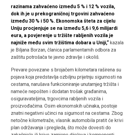
razinama zahvaćeno između 5 % i 12 % vozila,
dok ih je u prekograničnoj trgovini zahvaćeno
između 30 % i 50 %. Ekonomska šteta za cijelu
Uniju procjenjuje se na između 5,6 i 9,6 milijardi
eura, a povjerenje u tržište rabljenih vozila je
najniže među svim tržištima dobara u Uniji,“
kazala
je Biljana Borzan, članica parlamentarnih odbora za
zaštitu potrošača te javno zdravlje i okoliš.
Prevare povezane s brojačem kilometara raširena su
pojava koja predstavlja ozbiljnu prijetnju sigurnosti na
cestama, narušava funkcioniranje unutarnjeg tržišta i
nameće nepošten i dodatan trošak građanima,
osiguravateljima, trgovcima rabljenih vozila i
proizvođačima. Osim ekonomskih učinaka, postoje
znatni negativni učinci na sigurnost na cestama. Zbog
netočne kilometraže, vlasnik automobila pratit će krivi
plan održavanja i pregleda, što može dovesti do
zakašnjele ili krive zamjene dijelova i komponenti.