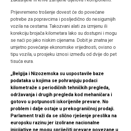
Prijevremeno trošenje dovest će do povećane
potrebe za popravcima i posljedično do nesigurnijih
vozila na cestama. Takozvani alati za izmjenu ili
korekciju brojača kilometara lako su dostupni i mogu
se naći po jako niskim cijenama. Dobit je znatna jer
umjetno povećanje ekonomske vrijednosti, ovisno o
tipu vozila, u prosjeku iznosi između od dvije do pet
tisuća eura.
„Belgija i Nizozemska su uspostavile baze
podataka u kojima se pohranjuju podaci
kilometraže s periodičnih tehničkih pregleda,
održavanja i drugih pregleda kod mehaničara i
gotovo u potpunosti iskorijenile prevare. No
problem i dalje ostaje u prekograničnoj prodaji.
Parlament traži da se slično rješenje preslika na
europsku razinu jer izolirane nacionalne
inicijative ne mogu spriječiti prevare povezane u