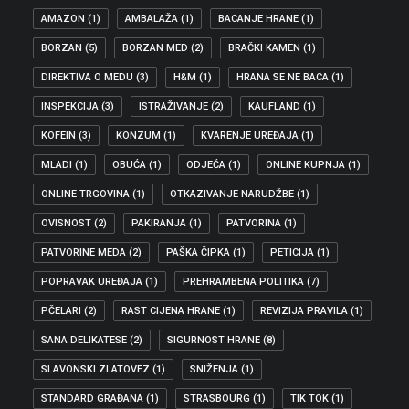
AMAZON
(1)
AMBALAŽA
(1)
BACANJE HRANE
(1)
BORZAN
(5)
BORZAN MED
(2)
BRAČKI KAMEN
(1)
DIREKTIVA O MEDU
(3)
H&M
(1)
HRANA SE NE BACA
(1)
INSPEKCIJA
(3)
ISTRAŽIVANJE
(2)
KAUFLAND
(1)
KOFEIN
(3)
KONZUM
(1)
KVARENJE UREĐAJA
(1)
MLADI
(1)
OBUĆA
(1)
ODJEĆA
(1)
ONLINE KUPNJA
(1)
ONLINE TRGOVINA
(1)
OTKAZIVANJE NARUDŽBE
(1)
OVISNOST
(2)
PAKIRANJA
(1)
PATVORINA
(1)
PATVORINE MEDA
(2)
PAŠKA ČIPKA
(1)
PETICIJA
(1)
POPRAVAK UREĐAJA
(1)
PREHRAMBENA POLITIKA
(7)
PČELARI
(2)
RAST CIJENA HRANE
(1)
REVIZIJA PRAVILA
(1)
SANA DELIKATESE
(2)
SIGURNOST HRANE
(8)
SLAVONSKI ZLATOVEZ
(1)
SNIŽENJA
(1)
STANDARD GRAĐANA
(1)
STRASBOURG
(1)
TIK TOK
(1)